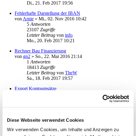
Di., 21. Feb 2017 19:56
Fehlerhafte Darstellung der IBAN
von
Arnie
»
Mi., 02. Nov 2016 10:42
5
Antworten
23107
Zugriffe
Letzter Beitrag
von
info
Mo., 20. Feb 2017 10:21
Rechner Bau Finanzierung
von
gn2
»
So., 22. Mai 2016 21:14
1
Antworten
18413
Zugriffe
Letzter Beitrag
von
TheW
Sa., 18. Feb 2017 19:57
Export Kontoumsätze
von
guenter1958
»
Do., 09. Feb 2017 17:34
5
Antworten
22608
Zugriffe
Letzter Beitrag
von
guenter1958
Fr., 17. Feb 2017 17:11
Diese Webseite verwendet Cookies
Kfz-Konto
Wir verwenden Cookies, um Inhalte und Anzeigen zu
von
Bingo100
»
So., 12. Feb 2017 21:41