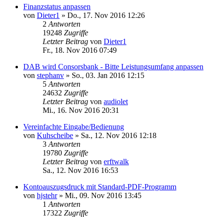
Finanzstatus anpassen
von
Dieter1
»
Do., 17. Nov 2016 12:26
2
Antworten
19248
Zugriffe
Letzter Beitrag
von
Dieter1
Fr., 18. Nov 2016 07:49
DAB wird Consorsbank - Bitte Leistungsumfang anpassen
von
stephanv
»
So., 03. Jan 2016 12:15
5
Antworten
24632
Zugriffe
Letzter Beitrag
von
audiolet
Mi., 16. Nov 2016 20:31
Vereinfachte Eingabe/Bedienung
von
Kuhscheibe
»
Sa., 12. Nov 2016 12:18
3
Antworten
19780
Zugriffe
Letzter Beitrag
von
erftwalk
Sa., 12. Nov 2016 16:53
Kontoauszugsdruck mit Standard-PDF-Programm
von
hjstehr
»
Mi., 09. Nov 2016 13:45
1
Antworten
17322
Zugriffe