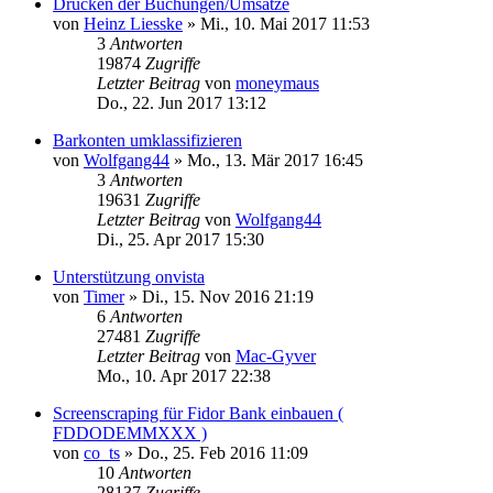
Drucken der Buchungen/Umsätze
von
Heinz Liesske
»
Mi., 10. Mai 2017 11:53
3
Antworten
19874
Zugriffe
Letzter Beitrag
von
moneymaus
Do., 22. Jun 2017 13:12
Barkonten umklassifizieren
von
Wolfgang44
»
Mo., 13. Mär 2017 16:45
3
Antworten
19631
Zugriffe
Letzter Beitrag
von
Wolfgang44
Di., 25. Apr 2017 15:30
Unterstützung onvista
von
Timer
»
Di., 15. Nov 2016 21:19
6
Antworten
27481
Zugriffe
Letzter Beitrag
von
Mac-Gyver
Mo., 10. Apr 2017 22:38
Screenscraping für Fidor Bank einbauen (
FDDODEMMXXX )
von
co_ts
»
Do., 25. Feb 2016 11:09
10
Antworten
28137
Zugriffe