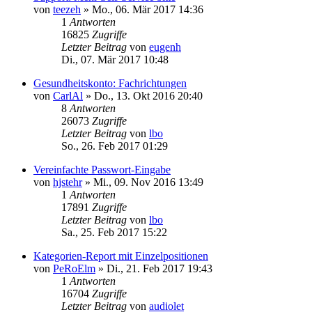
von
teezeh
»
Mo., 06. Mär 2017 14:36
1
Antworten
16825
Zugriffe
Letzter Beitrag
von
eugenh
Di., 07. Mär 2017 10:48
Gesundheitskonto: Fachrichtungen
von
CarlAl
»
Do., 13. Okt 2016 20:40
8
Antworten
26073
Zugriffe
Letzter Beitrag
von
lbo
So., 26. Feb 2017 01:29
Vereinfachte Passwort-Eingabe
von
hjstehr
»
Mi., 09. Nov 2016 13:49
1
Antworten
17891
Zugriffe
Letzter Beitrag
von
lbo
Sa., 25. Feb 2017 15:22
Kategorien-Report mit Einzelpositionen
von
PeRoElm
»
Di., 21. Feb 2017 19:43
1
Antworten
16704
Zugriffe
Letzter Beitrag
von
audiolet