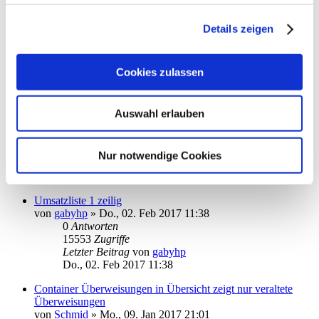
Barkonto: Empfänger nicht gleich ins Adressbuch
übernehmen
Details zeigen
von
kuddel
»
Fr., 03. Feb 2017 18:40
0
Antworten
15449
Zugriffe
Cookies zulassen
Letzter Beitrag
von
kuddel
Fr., 03. Feb 2017 18:40
Kontensortierung für Überweisungen
Auswahl erlauben
von
stormlight
»
Mi., 01. Feb 2017 11:37
2
Antworten
18120
Zugriffe
Nur notwendige Cookies
Letzter Beitrag
von
moneymaus
Fr., 03. Feb 2017 14:28
Umsatzliste 1 zeilig
von
gabyhp
»
Do., 02. Feb 2017 11:38
0
Antworten
15553
Zugriffe
Letzter Beitrag
von
gabyhp
Do., 02. Feb 2017 11:38
Container Überweisungen in Übersicht zeigt nur veraltete
Überweisungen
von
Schmid
»
Mo., 09. Jan 2017 21:01