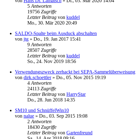
von
Hans Dr. Lamatsch
»
Di., 03. Mär 2020 14:04
5
Antworten
19756
Zugriffe
Letzter Beitrag
von
kuddel
Mo., 30. Mär 2020 20:49
SALDO-Spalte beim Ausduck abschalten
von
jtg
»
Do., 19. Jan 2017 15:41
9
Antworten
28507
Zugriffe
Letzter Beitrag
von
kuddel
So., 24. Nov 2019 18:56
Verwendungszweck zerhackt bei SEPA-Sammelüberweisung
von
dirk.schoettler
»
Do., 05. Nov 2015 19:19
4
Antworten
24113
Zugriffe
Letzter Beitrag
von
HarryStar
Do., 28. Jun 2018 14:35
SM10 und SchnüffelWin10
von
nalue
»
Do., 03. Sep 2015 19:08
2
Antworten
18430
Zugriffe
Letzter Beitrag
von
Gartenfreund
Sa., 14. Apr 2018 09:16