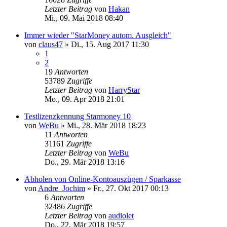
Letzter Beitrag
von
Hakan
Mi., 09. Mai 2018 08:40
Immer wieder "StarMoney autom. Ausgleich"
von
claus47
»
Di., 15. Aug 2017 11:30
1
2
19
Antworten
53789
Zugriffe
Letzter Beitrag
von
HarryStar
Mo., 09. Apr 2018 21:01
Testlizenzkennung Starmoney 10
von
WeBu
»
Mi., 28. Mär 2018 18:23
11
Antworten
31161
Zugriffe
Letzter Beitrag
von
WeBu
Do., 29. Mär 2018 13:16
Abholen von Online-Kontoauszügen / Sparkasse
von
Andre_Jochim
»
Fr., 27. Okt 2017 00:13
6
Antworten
32486
Zugriffe
Letzter Beitrag
von
audiolet
Do., 22. Mär 2018 19:57