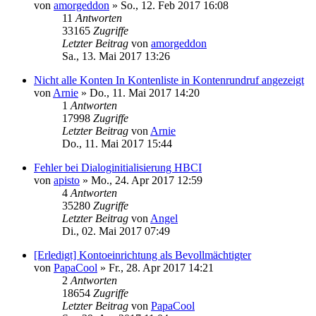
von
amorgeddon
»
So., 12. Feb 2017 16:08
11
Antworten
33165
Zugriffe
Letzter Beitrag
von
amorgeddon
Sa., 13. Mai 2017 13:26
Nicht alle Konten In Kontenliste in Kontenrundruf angezeigt
von
Arnie
»
Do., 11. Mai 2017 14:20
1
Antworten
17998
Zugriffe
Letzter Beitrag
von
Arnie
Do., 11. Mai 2017 15:44
Fehler bei Dialoginitialisierung HBCI
von
apisto
»
Mo., 24. Apr 2017 12:59
4
Antworten
35280
Zugriffe
Letzter Beitrag
von
Angel
Di., 02. Mai 2017 07:49
[Erledigt] Kontoeinrichtung als Bevollmächtigter
von
PapaCool
»
Fr., 28. Apr 2017 14:21
2
Antworten
18654
Zugriffe
Letzter Beitrag
von
PapaCool