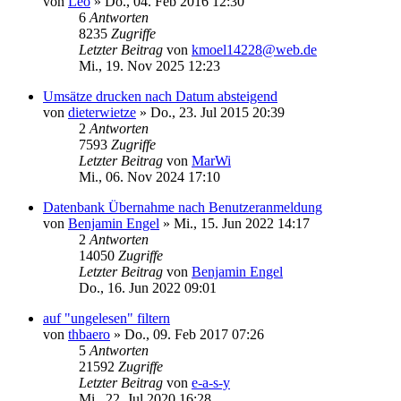
von
Leo
»
Do., 04. Feb 2016 12:30
6
Antworten
8235
Zugriffe
Letzter Beitrag
von
kmoel14228@web.de
Mi., 19. Nov 2025 12:23
Umsätze drucken nach Datum absteigend
von
dieterwietze
»
Do., 23. Jul 2015 20:39
2
Antworten
7593
Zugriffe
Letzter Beitrag
von
MarWi
Mi., 06. Nov 2024 17:10
Datenbank Übernahme nach Benutzeranmeldung
von
Benjamin Engel
»
Mi., 15. Jun 2022 14:17
2
Antworten
14050
Zugriffe
Letzter Beitrag
von
Benjamin Engel
Do., 16. Jun 2022 09:01
auf "ungelesen" filtern
von
thbaero
»
Do., 09. Feb 2017 07:26
5
Antworten
21592
Zugriffe
Letzter Beitrag
von
e-a-s-y
Mi., 22. Jul 2020 16:28