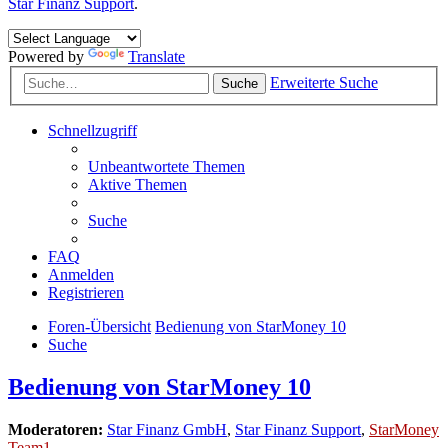
Star Finanz Support
.
Powered by
Translate
Erweiterte Suche
Suche
Schnellzugriff
Unbeantwortete Themen
Aktive Themen
Suche
FAQ
Anmelden
Registrieren
Foren-Übersicht
Bedienung von StarMoney 10
Suche
Bedienung von StarMoney 10
Moderatoren:
Star Finanz GmbH
,
Star Finanz Support
,
StarMoney
Team1