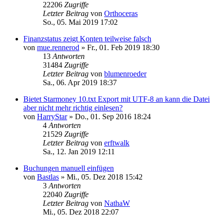
22206
Zugriffe
Letzter Beitrag
von
Orthoceras
So., 05. Mai 2019 17:02
Finanzstatus zeigt Konten teilweise falsch
von
mue.rennerod
»
Fr., 01. Feb 2019 18:30
13
Antworten
31484
Zugriffe
Letzter Beitrag
von
blumenroeder
Sa., 06. Apr 2019 18:37
Bietet Starmoney 10.txt Export mit UTF-8 an kann die Datei
aber nicht mehr richtig einlesen?
von
HarryStar
»
Do., 01. Sep 2016 18:24
4
Antworten
21529
Zugriffe
Letzter Beitrag
von
erftwalk
Sa., 12. Jan 2019 12:11
Buchungen manuell einfügen
von
Bastlas
»
Mi., 05. Dez 2018 15:42
3
Antworten
22040
Zugriffe
Letzter Beitrag
von
NathaW
Mi., 05. Dez 2018 22:07