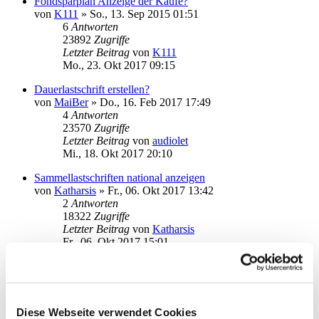
Fondsparplan Anzeige der Käufe?
von
K111
»
So., 13. Sep 2015 01:51
6
Antworten
23892
Zugriffe
Letzter Beitrag
von
K111
Mo., 23. Okt 2017 09:15
Dauerlastschrift erstellen?
von
MaiBer
»
Do., 16. Feb 2017 17:49
4
Antworten
23570
Zugriffe
Letzter Beitrag
von
audiolet
Mi., 18. Okt 2017 20:10
Sammellastschriften national anzeigen
von
Katharsis
»
Fr., 06. Okt 2017 13:42
2
Antworten
18322
Zugriffe
Letzter Beitrag
von
Katharsis
Fr., 06. Okt 2017 15:01
HBCI / Neue Karte aktivieren
von
CafeKurz
»
Fr., 06. Okt 2017 12:35
3
Antworten
25075
Zugriffe
Diese Webseite verwendet Cookies
Letzter Beitrag
von
Angel