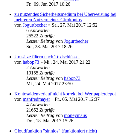
Fr., 09. Jun 2017 10:26
zu nutzendes Sicherheitsmedium bei Überweisung bei
mehreren Nutzern eines Girokontos
von
Jogurtbecher
»
Sa., 27. Mai 2017 12:52
6
Antworten
25522
Zugriffe
Letzter Beitrag
von
Jogurtbecher
So., 28. Mai 2017 18:26
Umsätze filtern nach Textschlüssel
von
habop73
»
Mi., 24. Mai 2017 21:22
2
Antworten
19155
Zugriffe
Letzter Beitrag
von
habop73
Mi., 24. Mai 2017 23:50
Kontosaldenverlauf nicht korrekt bei Wertpapierdepot
von
manfredmayer
»
Fr., 05. Mai 2017 12:37
4
Antworten
21652
Zugriffe
Letzter Beitrag
von
moneymaus
Do., 18. Mai 2017 15:26
Cloudfunktion "sinnlos" (funktioniert nicht)