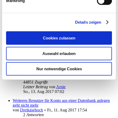
Marketing
3
Antworten
23309
Zugriffe
Letzter Beitrag
von
audiolet
Di., 15. Aug 2017 20:50
Details zeigen
Girokonten - Sichteinlagen
von
Pepo
»
Fr., 11. Aug 2017 11:42
2
Antworten
Cookies zulassen
17617
Zugriffe
Letzter Beitrag
von
Pepo
So., 13. Aug 2017 13:37
Auswahl erlauben
Konto nicht mehr saichtbar
von
Arnie
»
Mi., 19. Jul 2017 15:22
1
Nur notwendige Cookies
2
18
Antworten
44851
Zugriffe
Letzter Beitrag
von
Arnie
So., 13. Aug 2017 07:02
Weiteren Benutzer für Konto aus einer Datenbank anlegen
geht nicht mehr
von
Dreikäsehoch
»
Fr., 11. Aug 2017 17:54
2
Antworten