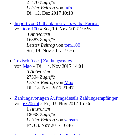
21470
Zugriffe
Letzter Beitrag
von
info
Di., 12. Dez 2017 10:18
Import von Outbank in csv- bzw. txt-Format
von
tom.100
»
So., 19. Nov 2017 19:26
0
Antworten
16883
Zugriffe
Letzter Beitrag
von
tom.100
So., 19. Nov 2017 19:26
Textschlüssel | Zahlungscodes
von
Mao
»
Di., 14. Nov 2017 14:01
5
Antworten
27394
Zugriffe
Letzter Beitrag
von
Mao
Di., 14. Nov 2017 21:47
Zahlungsvorlagen Auftragsdetails Zahlungsempfänger
von
e320cdit
»
Fr., 03. Nov 2017 15:26
1
Antworten
18098
Zugriffe
Letzter Beitrag
von
scream
Fr., 03. Nov 2017 16:46