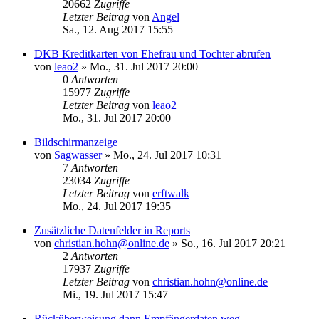
20662
Zugriffe
Letzter Beitrag
von
Angel
Sa., 12. Aug 2017 15:55
DKB Kreditkarten von Ehefrau und Tochter abrufen
von
leao2
»
Mo., 31. Jul 2017 20:00
0
Antworten
15977
Zugriffe
Letzter Beitrag
von
leao2
Mo., 31. Jul 2017 20:00
Bildschirmanzeige
von
Sagwasser
»
Mo., 24. Jul 2017 10:31
7
Antworten
23034
Zugriffe
Letzter Beitrag
von
erftwalk
Mo., 24. Jul 2017 19:35
Zusätzliche Datenfelder in Reports
von
christian.hohn@online.de
»
So., 16. Jul 2017 20:21
2
Antworten
17937
Zugriffe
Letzter Beitrag
von
christian.hohn@online.de
Mi., 19. Jul 2017 15:47
Rücküberweisung dann Empfängerdaten weg