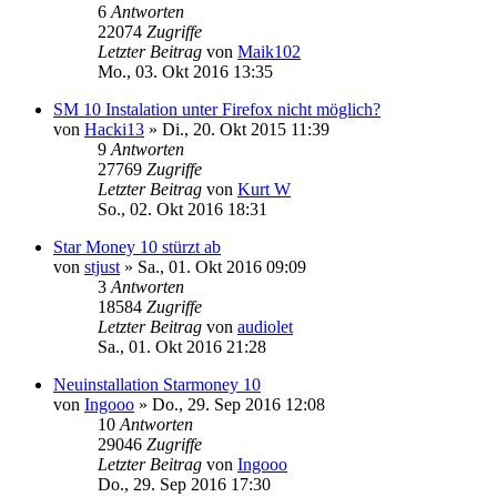
6
Antworten
22074
Zugriffe
Letzter Beitrag
von
Maik102
Mo., 03. Okt 2016 13:35
SM 10 Instalation unter Firefox nicht möglich?
von
Hacki13
»
Di., 20. Okt 2015 11:39
9
Antworten
27769
Zugriffe
Letzter Beitrag
von
Kurt W
So., 02. Okt 2016 18:31
Star Money 10 stürzt ab
von
stjust
»
Sa., 01. Okt 2016 09:09
3
Antworten
18584
Zugriffe
Letzter Beitrag
von
audiolet
Sa., 01. Okt 2016 21:28
Neuinstallation Starmoney 10
von
Ingooo
»
Do., 29. Sep 2016 12:08
10
Antworten
29046
Zugriffe
Letzter Beitrag
von
Ingooo
Do., 29. Sep 2016 17:30