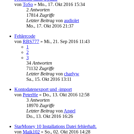
von
ToSo
»
Mo., 17. Okt 2016 15:34
2
Antworten
17814
Zugriffe
Letzter Beitrag
von
audiolet
Mo., 17. Okt 2016 21:37
Fehlercode
von
RBS777
»
Mi., 21. Sep 2016 11:43
1
2
3
34
Antworten
71132
Zugriffe
Letzter Beitrag
von
charlyw
Sa., 15. Okt 2016 13:11
Kontodatenexport und -import
von
PeterHe
»
Do., 13. Okt 2016 12:58
3
Antworten
18970
Zugriffe
Letzter Beitrag
von
Angel
Do., 13. Okt 2016 16:26
StarMoney 10 Installations Datei fehlerhaft.
von
Maik102
»
So., 02. Okt 2016 14:28