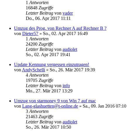
1
Antworten
16848
Zugriffe
Letzter Beitrag
von
vader
Do., 06. Apr 2017 11:11
Umzug des Prog. von Rechner A auf Rechner B ?
von
Dieter57
»
So., 02. Apr 2017 16:49
1
Antworten
24200
Zugriffe
Letzter Beitrag
von
audiolet
So., 02. Apr 2017 19:41
Update Kennung vergessen einzutragen!
von
AndySchelli
»
So., 26. Mär 2017 19:39
4
Antworten
19705
Zugriffe
Letzter Beitrag
von
info
Mo., 27. Mär 2017 13:29
Umzug von starmoney 9 von Win 7 auf mac
von
Lang-glashuetten@t-online.de
»
Sa., 09. Jan 2016 07:10
3
Antworten
21463
Zugriffe
Letzter Beitrag
von
audiolet
So., 26. Mär 2017 10:50