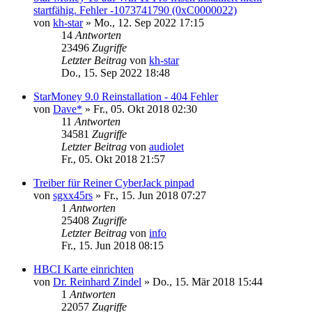
startfähig. Fehler -1073741790 (0xC0000022)
von
kh-star
»
Mo., 12. Sep 2022 17:15
14
Antworten
23496
Zugriffe
Letzter Beitrag
von
kh-star
Do., 15. Sep 2022 18:48
StarMoney 9.0 Reinstallation - 404 Fehler
von
Dave*
»
Fr., 05. Okt 2018 02:30
11
Antworten
34581
Zugriffe
Letzter Beitrag
von
audiolet
Fr., 05. Okt 2018 21:57
Treiber für Reiner CyberJack pinpad
von
sgxx45rs
»
Fr., 15. Jun 2018 07:27
1
Antworten
25408
Zugriffe
Letzter Beitrag
von
info
Fr., 15. Jun 2018 08:15
HBCI Karte einrichten
von
Dr. Reinhard Zindel
»
Do., 15. Mär 2018 15:44
1
Antworten
22057
Zugriffe