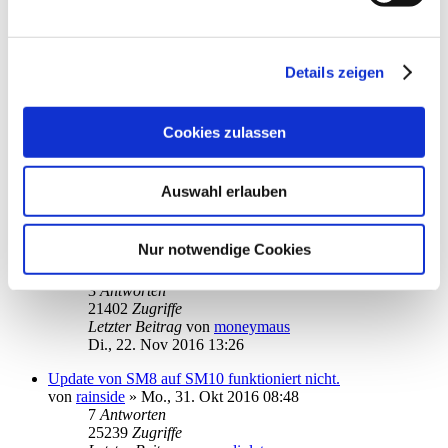
Letzter Beitrag
von
kuddel
Do., 15. Dez 2016 18:13
Starmoney 10 lässt sich seit einigen Wochen nicht mehr
Details zeigen
starten
von
nilsalm
»
Mo., 15. Aug 2016 11:43
1
2
Cookies zulassen
18
Antworten
45458
Zugriffe
Letzter Beitrag
von
kuddel
Auswahl erlauben
Mo., 12. Dez 2016 18:25
Installation Starmoney 10 unter Win 10 bricht mit
Nur notwendige Cookies
Fehlermeldung "Fehler bei der Featuresübertragung" ab
von
Narwal
»
Mo., 21. Nov 2016 20:49
3
Antworten
21402
Zugriffe
Letzter Beitrag
von
moneymaus
Di., 22. Nov 2016 13:26
Update von SM8 auf SM10 funktioniert nicht.
von
rainside
»
Mo., 31. Okt 2016 08:48
7
Antworten
25239
Zugriffe