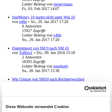
Letzter Beitrag
von
moneymaus
Fr., 03. Feb 2017 14:07
StarMoney 10 startet nicht unter Win 10
von
e46ti
»
So., 29. Jan 2017 17:20
0
Antworten
15927
Zugriffe
Letzter Beitrag
von
e46ti
So., 29. Jan 2017 17:20
Datenimport von SM 9 nach SM 10
von
ToBios1
»
Do., 09. Jun 2016 15:18
2
Antworten
18395
Zugriffe
Letzter Beitrag
von
tonobody
Sa., 28. Jan 2017 15:38
Wie Umzug von SM10 nach Rechnerwechsel
von
Bohlen
»
Do., 26. Jan 2017 17:44
2
Antworten
30794
Zugriffe
Letzter Beitrag
von
kuddel
Do., 26. Jan 2017 20:58
Diese Webseite verwendet Cookies
Anschluss Kartenleser Reiner SCT / Seconder2 V2.2.0