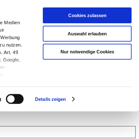
Cookies zulassen
le Medien
ir
Auswahl erlauben
, Werbung
zu nutzen.
Nur notwendige Cookies
. Art. 49
r, Google,
en
au
 (Link s.u.).
ach: Kunden helfen Kunden. Erfahren Sie im Austausch mit anderen
eiter.
g
Details zeigen
 Finanz Support
.