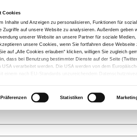
t Cookies
 Inhalte und Anzeigen zu personalisieren, Funktionen für sozia
e Zugriffe auf unsere Website zu analysieren. Außerdem geben w
rwendung unserer Website an unsere Partner für soziale Medien
akzeptieren unsere Cookies, wenn Sie fortfahren diese Webseite 
ie auf „Alle Cookies erlauben“ klicken, willigen Sie zugleich gem
in, dass bei Benutzung bestimmter Dienste auf der Seite (Twitte
den USA verarbeitet werden. Die USA werden von dem Europäisch
 mit einem nach EU-Standards unzureichendem Datenschutznive
tionen dazu finden Sie hier und in unseren Datenschutzrichtlinien
ukte. Das Grundprinzip der StarMoney Community ist dabei ganz einf
cks. Stellen Sie Ihre Fragen und helfen Sie mit Ihrem Wissen anderen w
Präferenzen
Statistiken
Marketin
upportanfragen zu unseren Produkten wenden Sie sich bitte an den
Star