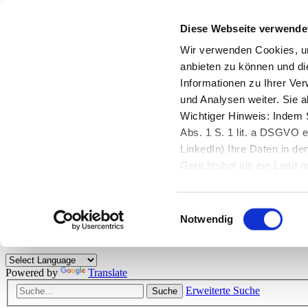
Diese Webseite verwende
Zurück zu StarMoney.de
Login Kundenbereich
Wir verwenden Cookies, um
anbieten zu können und di
Zurück zu StarMoney.de
Informationen zu Ihrer Ve
Login Kundenbereich
und Analysen weiter. Sie 
Zum Inhalt
Wichtiger Hinweis: Indem S
☰
Abs. 1 S. 1 lit. a DSGVO e
LinkedIn) Ihre Daten in 
Herzlich willkommen!
Gerichtshof als ein Land
eingeschätzt. Mehr Informa
Das StarMoney-Forum ist ein Diskussionsforum rund um unsere Prod
Einwilligungsauswahl
Kunden viele nützliche Hilfestellungen und interessante Tipps und Tri
Notwendig
Hinweise: Bitte beachten Sie unsere
Netiquette/Benimmregeln
. Bei S
Powered by
Translate
Erweiterte Suche
Suche