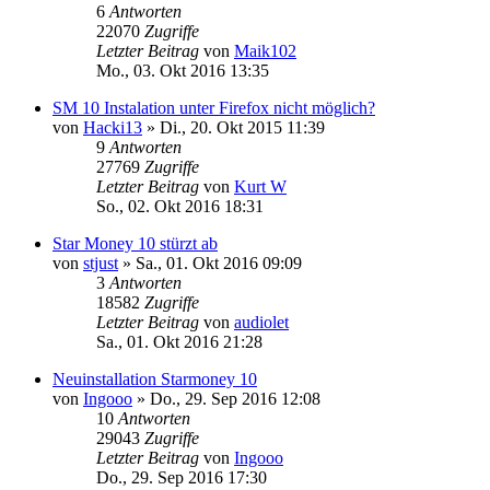
6
Antworten
22070
Zugriffe
Letzter Beitrag
von
Maik102
Mo., 03. Okt 2016 13:35
SM 10 Instalation unter Firefox nicht möglich?
von
Hacki13
»
Di., 20. Okt 2015 11:39
9
Antworten
27769
Zugriffe
Letzter Beitrag
von
Kurt W
So., 02. Okt 2016 18:31
Star Money 10 stürzt ab
von
stjust
»
Sa., 01. Okt 2016 09:09
3
Antworten
18582
Zugriffe
Letzter Beitrag
von
audiolet
Sa., 01. Okt 2016 21:28
Neuinstallation Starmoney 10
von
Ingooo
»
Do., 29. Sep 2016 12:08
10
Antworten
29043
Zugriffe
Letzter Beitrag
von
Ingooo
Do., 29. Sep 2016 17:30