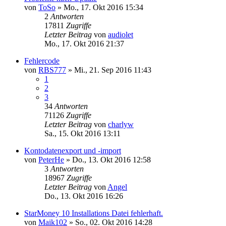
von
ToSo
»
Mo., 17. Okt 2016 15:34
2
Antworten
17811
Zugriffe
Letzter Beitrag
von
audiolet
Mo., 17. Okt 2016 21:37
Fehlercode
von
RBS777
»
Mi., 21. Sep 2016 11:43
1
2
3
34
Antworten
71126
Zugriffe
Letzter Beitrag
von
charlyw
Sa., 15. Okt 2016 13:11
Kontodatenexport und -import
von
PeterHe
»
Do., 13. Okt 2016 12:58
3
Antworten
18967
Zugriffe
Letzter Beitrag
von
Angel
Do., 13. Okt 2016 16:26
StarMoney 10 Installations Datei fehlerhaft.
von
Maik102
»
So., 02. Okt 2016 14:28