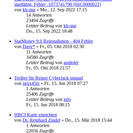
startfähig. Fehler -1073741790 (0xC0000022)
von
kh-star
»
Mo., 12. Sep 2022 17:15
14
Antworten
23494
Zugriffe
Letzter Beitrag
von
kh-star
Do., 15. Sep 2022 18:48
StarMoney 9.0 Reinstallation - 404 Fehler
von
Dave*
»
Fr., 05. Okt 2018 02:30
11
Antworten
34580
Zugriffe
Letzter Beitrag
von
audiolet
Fr., 05. Okt 2018 21:57
Treiber für Reiner CyberJack pinpad
von
sgxx45rs
»
Fr., 15. Jun 2018 07:27
1
Antworten
25406
Zugriffe
Letzter Beitrag
von
info
Fr., 15. Jun 2018 08:15
HBCI Karte einrichten
von
Dr. Reinhard Zindel
»
Do., 15. Mär 2018 15:44
1
Antworten
22056
Zugriffe