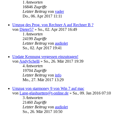
1
Antworten
16846
Zugriffe
Letzter Beitrag
von
vader
Do., 06. Apr 2017 11:11
Umzug des Prog. von Rechner A auf Rechner B ?
von
Dieter57
»
So., 02. Apr 2017 16:49
1
Antworten
24199
Zugriffe
Letzter Beitrag
von
audiolet
So., 02. Apr 2017 19:41
Update Kennung vergessen einzutragen!
von
AndySchelli
»
So., 26. Mär 2017 19:39
4
Antworten
19704
Zugriffe
Letzter Beitrag
von
info
Mo., 27. Mär 2017 13:29
Umzug von starmoney 9 von Win 7 auf mac
von
Lang-glashuetten@t-online.de
»
Sa., 09. Jan 2016 07:10
3
Antworten
21460
Zugriffe
Letzter Beitrag
von
audiolet
So., 26. Mär 2017 10:50