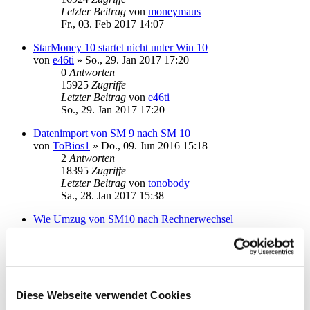
Letzter Beitrag
von
moneymaus
Fr., 03. Feb 2017 14:07
StarMoney 10 startet nicht unter Win 10
von
e46ti
»
So., 29. Jan 2017 17:20
0
Antworten
15925
Zugriffe
Letzter Beitrag
von
e46ti
So., 29. Jan 2017 17:20
Datenimport von SM 9 nach SM 10
von
ToBios1
»
Do., 09. Jun 2016 15:18
2
Antworten
18395
Zugriffe
Letzter Beitrag
von
tonobody
Sa., 28. Jan 2017 15:38
Wie Umzug von SM10 nach Rechnerwechsel
von
Bohlen
»
Do., 26. Jan 2017 17:44
2
Antworten
30791
Zugriffe
Letzter Beitrag
von
kuddel
Do., 26. Jan 2017 20:58
Diese Webseite verwendet Cookies
Anschluss Kartenleser Reiner SCT / Seconder2 V2.2.0