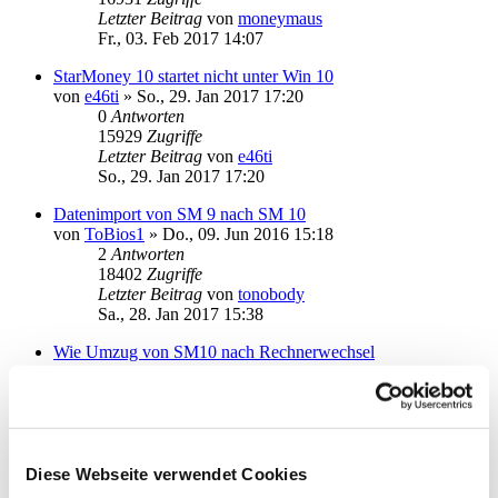
Letzter Beitrag
von
moneymaus
Fr., 03. Feb 2017 14:07
StarMoney 10 startet nicht unter Win 10
von
e46ti
»
So., 29. Jan 2017 17:20
0
Antworten
15929
Zugriffe
Letzter Beitrag
von
e46ti
So., 29. Jan 2017 17:20
Datenimport von SM 9 nach SM 10
von
ToBios1
»
Do., 09. Jun 2016 15:18
2
Antworten
18402
Zugriffe
Letzter Beitrag
von
tonobody
Sa., 28. Jan 2017 15:38
Wie Umzug von SM10 nach Rechnerwechsel
von
Bohlen
»
Do., 26. Jan 2017 17:44
2
Antworten
30796
Zugriffe
Letzter Beitrag
von
kuddel
Do., 26. Jan 2017 20:58
Diese Webseite verwendet Cookies
Anschluss Kartenleser Reiner SCT / Seconder2 V2.2.0