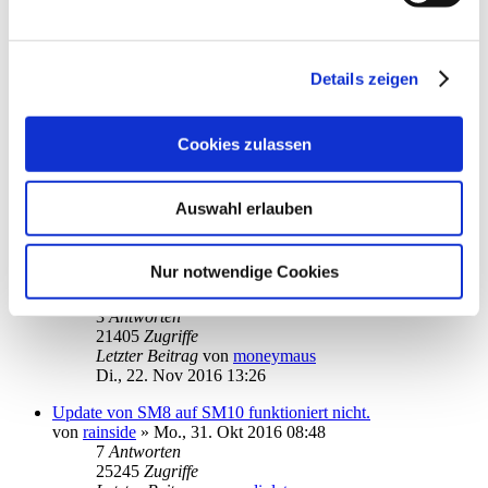
Letzter Beitrag
von
kuddel
Do., 15. Dez 2016 18:13
Starmoney 10 lässt sich seit einigen Wochen nicht mehr
Details zeigen
starten
von
nilsalm
»
Mo., 15. Aug 2016 11:43
1
2
Cookies zulassen
18
Antworten
45466
Zugriffe
Letzter Beitrag
von
kuddel
Auswahl erlauben
Mo., 12. Dez 2016 18:25
Installation Starmoney 10 unter Win 10 bricht mit
Nur notwendige Cookies
Fehlermeldung "Fehler bei der Featuresübertragung" ab
von
Narwal
»
Mo., 21. Nov 2016 20:49
3
Antworten
21405
Zugriffe
Letzter Beitrag
von
moneymaus
Di., 22. Nov 2016 13:26
Update von SM8 auf SM10 funktioniert nicht.
von
rainside
»
Mo., 31. Okt 2016 08:48
7
Antworten
25245
Zugriffe