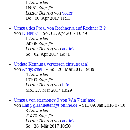
1
Antworten
16851
Zugriffe
Letzter Beitrag
von
vader
Do., 06. Apr 2017 11:11
Umzug des Prog. von Rechner A auf Rechner B ?
von
Dieter57
»
So., 02. Apr 2017 16:49
1
Antworten
24206
Zugriffe
Letzter Beitrag
von
audiolet
So., 02. Apr 2017 19:41
Update Kennung vergessen einzutragen!
von
AndySchelli
»
So., 26. Mär 2017 19:39
4
Antworten
19709
Zugriffe
Letzter Beitrag
von
info
Mo., 27. Mär 2017 13:29
Umzug von starmoney 9 von Win 7 auf mac
von
Lang-glashuetten@t-online.de
»
Sa., 09. Jan 2016 07:10
3
Antworten
21470
Zugriffe
Letzter Beitrag
von
audiolet
So., 26. Mär 2017 10:50