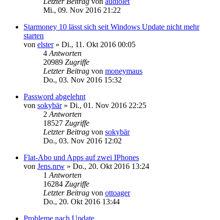
Letzter Beitrag
von
audiolet
Mi., 09. Nov 2016 21:22
Starmoney 10 lässt sich seit Windows Update nicht mehr
starten
von
elster
»
Di., 11. Okt 2016 00:05
4
Antworten
20989
Zugriffe
Letzter Beitrag
von
moneymaus
Do., 03. Nov 2016 15:32
Password abgelehnt
von
sokybär
»
Di., 01. Nov 2016 22:25
2
Antworten
18527
Zugriffe
Letzter Beitrag
von
sokybär
Do., 03. Nov 2016 12:02
Flat-Abo und Apps auf zwei IPhones
von
Jens.nrw
»
Do., 20. Okt 2016 13:24
1
Antworten
16284
Zugriffe
Letzter Beitrag
von
ottoager
Do., 20. Okt 2016 13:44
Probleme nach Update