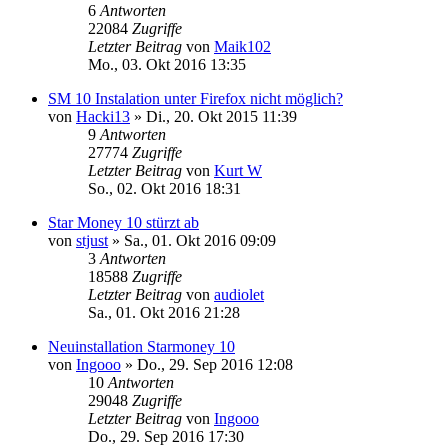
6
Antworten
22084
Zugriffe
Letzter Beitrag
von
Maik102
Mo., 03. Okt 2016 13:35
SM 10 Instalation unter Firefox nicht möglich?
von
Hacki13
»
Di., 20. Okt 2015 11:39
9
Antworten
27774
Zugriffe
Letzter Beitrag
von
Kurt W
So., 02. Okt 2016 18:31
Star Money 10 stürzt ab
von
stjust
»
Sa., 01. Okt 2016 09:09
3
Antworten
18588
Zugriffe
Letzter Beitrag
von
audiolet
Sa., 01. Okt 2016 21:28
Neuinstallation Starmoney 10
von
Ingooo
»
Do., 29. Sep 2016 12:08
10
Antworten
29048
Zugriffe
Letzter Beitrag
von
Ingooo
Do., 29. Sep 2016 17:30