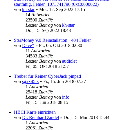
startfähig. Fehler -1073741790 (0xC0000022)
von
kh-star
»
Mo., 12. Sep 2022 17:15
14
Antworten
23500
Zugriffe
Letzter Beitrag
von
kh-star
Do., 15. Sep 2022 18:48
StarMoney 9.0 Reinstallation - 404 Fehler
von
Dave*
»
Fr., 05. Okt 2018 02:30
11
Antworten
34583
Zugriffe
Letzter Beitrag
von
audiolet
Fr., 05. Okt 2018 21:57
Treiber für Reiner CyberJack pinpad
von
sgxx45rs
»
Fr., 15. Jun 2018 07:27
1
Antworten
25418
Zugriffe
Letzter Beitrag
von
info
Fr., 15. Jun 2018 08:15
HBCI Karte einrichten
von
Dr. Reinhard Zindel
»
Do., 15. Mär 2018 15:44
1
Antworten
22061
Zugriffe