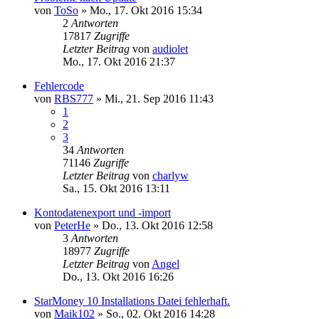
von
ToSo
»
Mo., 17. Okt 2016 15:34
2
Antworten
17817
Zugriffe
Letzter Beitrag
von
audiolet
Mo., 17. Okt 2016 21:37
Fehlercode
von
RBS777
»
Mi., 21. Sep 2016 11:43
1
2
3
34
Antworten
71146
Zugriffe
Letzter Beitrag
von
charlyw
Sa., 15. Okt 2016 13:11
Kontodatenexport und -import
von
PeterHe
»
Do., 13. Okt 2016 12:58
3
Antworten
18977
Zugriffe
Letzter Beitrag
von
Angel
Do., 13. Okt 2016 16:26
StarMoney 10 Installations Datei fehlerhaft.
von
Maik102
»
So., 02. Okt 2016 14:28