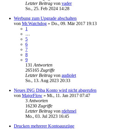
Letzter Beitrag
von
vader
So., 25. Feb 2024 14:28
Werbung zum Upgrade abschalten
von
Mr.Watchdog
»
Do., 09. Mär 2017 19:13
1
…
5
6
7
8
9
131
Antworten
265165
Zugriffe
Letzter Beitrag
von
audiolet
So., 13. Aug 2023 20:33
Neues ING Diba Konto wird nicht abgerufen
von
MajorFlow
»
Mi., 11. Jan 2017 07:47
3
Antworten
16230
Zugriffe
Letzter Beitrag
von
rdehmel
Mo., 03. Jul 2023 16:45
Drucken mehrerer Kontoauszüge