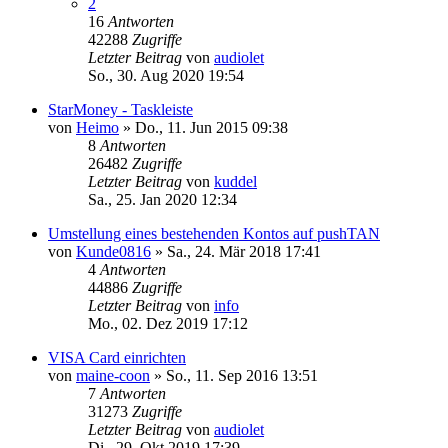
2
16
Antworten
42288
Zugriffe
Letzter Beitrag
von
audiolet
So., 30. Aug 2020 19:54
StarMoney - Taskleiste
von
Heimo
»
Do., 11. Jun 2015 09:38
8
Antworten
26482
Zugriffe
Letzter Beitrag
von
kuddel
Sa., 25. Jan 2020 12:34
Umstellung eines bestehenden Kontos auf pushTAN
von
Kunde0816
»
Sa., 24. Mär 2018 17:41
4
Antworten
44886
Zugriffe
Letzter Beitrag
von
info
Mo., 02. Dez 2019 17:12
VISA Card einrichten
von
maine-coon
»
So., 11. Sep 2016 13:51
7
Antworten
31273
Zugriffe
Letzter Beitrag
von
audiolet
Di., 29. Okt 2019 17:39