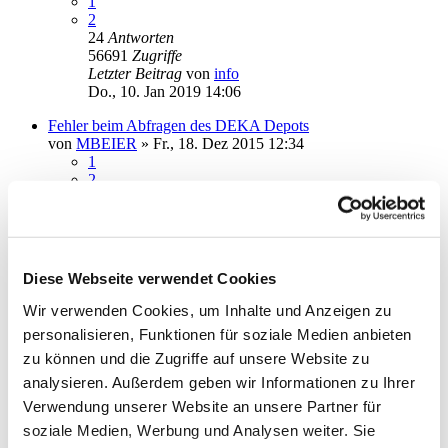
1
2
24
Antworten
56691
Zugriffe
Letzter Beitrag
von
info
Do., 10. Jan 2019 14:06
Fehler beim Abfragen des DEKA Depots
von
MBEIER
»
Fr., 18. Dez 2015 12:34
1
2
3
30
Antworten
73357
Zugriffe
Letzter Beitrag
von
erftwalk
Mo., 07. Jan 2019 11:00
Diese Webseite verwendet Cookies
Keine Überweisung möglich Postbank code 9050
Wir verwenden Cookies, um Inhalte und Anzeigen zu
von
usb_de
»
Di., 22. Nov 2016 09:33
personalisieren, Funktionen für soziale Medien anbieten
6
Antworten
27911
Zugriffe
zu können und die Zugriffe auf unsere Website zu
Letzter Beitrag
von
audiolet
analysieren. Außerdem geben wir Informationen zu Ihrer
Sa., 29. Dez 2018 22:13
Verwendung unserer Website an unsere Partner für
Datenbank weitergeben
soziale Medien, Werbung und Analysen weiter. Sie
von
k.ruessmann
»
Mo., 10. Dez 2018 11:52