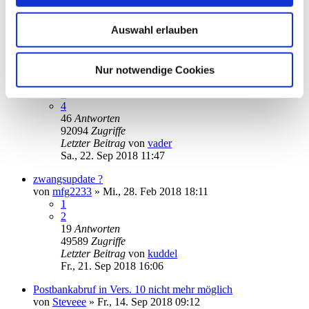
Letzter Beitrag
von
audiolet
Mo., 12. Nov 2018 20:00
Auswahl erlauben
Gibt es keine manuellen Updates mehr für SM 10?
von
Diablo
»
Mo., 02. Apr 2018 16:36
1
Nur notwendige Cookies
2
3
4
46
Antworten
92094
Zugriffe
Letzter Beitrag
von
vader
Sa., 22. Sep 2018 11:47
zwangsupdate ?
von
mfg2233
»
Mi., 28. Feb 2018 18:11
1
2
19
Antworten
49589
Zugriffe
Letzter Beitrag
von
kuddel
Fr., 21. Sep 2018 16:06
Postbankabruf in Vers. 10 nicht mehr möglich
von
Steveee
»
Fr., 14. Sep 2018 09:12