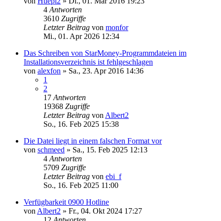
von
Huepi2
»
Di., 01. Mär 2016 19:23
4
Antworten
3610
Zugriffe
Letzter Beitrag
von
monfor
Mi., 01. Apr 2026 12:34
Das Schreiben von StarMoney-Programmdateien im
Installationsverzeichnis ist fehlgeschlagen
von
alexfon
»
Sa., 23. Apr 2016 14:36
1
2
17
Antworten
19368
Zugriffe
Letzter Beitrag
von
Albert2
So., 16. Feb 2025 15:38
Die Datei liegt in einem falschen Format vor
von
schmeed
»
Sa., 15. Feb 2025 12:13
4
Antworten
5709
Zugriffe
Letzter Beitrag
von
ebi_f
So., 16. Feb 2025 11:00
Verfügbarkeit 0900 Hotline
von
Albert2
»
Fr., 04. Okt 2024 17:27
12
Antworten