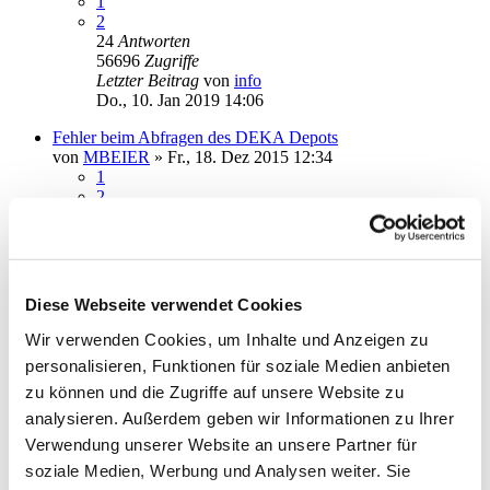
1
2
24
Antworten
56696
Zugriffe
Letzter Beitrag
von
info
Do., 10. Jan 2019 14:06
Fehler beim Abfragen des DEKA Depots
von
MBEIER
»
Fr., 18. Dez 2015 12:34
1
2
3
30
Antworten
73378
Zugriffe
Letzter Beitrag
von
erftwalk
Mo., 07. Jan 2019 11:00
Diese Webseite verwendet Cookies
Keine Überweisung möglich Postbank code 9050
Wir verwenden Cookies, um Inhalte und Anzeigen zu
von
usb_de
»
Di., 22. Nov 2016 09:33
personalisieren, Funktionen für soziale Medien anbieten
6
Antworten
27920
Zugriffe
zu können und die Zugriffe auf unsere Website zu
Letzter Beitrag
von
audiolet
analysieren. Außerdem geben wir Informationen zu Ihrer
Sa., 29. Dez 2018 22:13
Verwendung unserer Website an unsere Partner für
Datenbank weitergeben
soziale Medien, Werbung und Analysen weiter. Sie
von
k.ruessmann
»
Mo., 10. Dez 2018 11:52