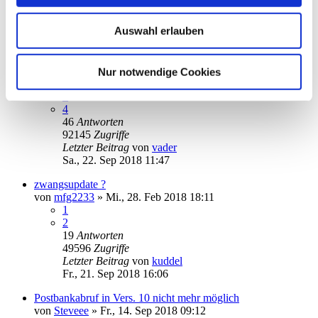
Letzter Beitrag
von
audiolet
Mo., 12. Nov 2018 20:00
Auswahl erlauben
Gibt es keine manuellen Updates mehr für SM 10?
von
Diablo
»
Mo., 02. Apr 2018 16:36
1
Nur notwendige Cookies
2
3
4
46
Antworten
92145
Zugriffe
Letzter Beitrag
von
vader
Sa., 22. Sep 2018 11:47
zwangsupdate ?
von
mfg2233
»
Mi., 28. Feb 2018 18:11
1
2
19
Antworten
49596
Zugriffe
Letzter Beitrag
von
kuddel
Fr., 21. Sep 2018 16:06
Postbankabruf in Vers. 10 nicht mehr möglich
von
Steveee
»
Fr., 14. Sep 2018 09:12