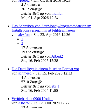
von
Huepi2
»
Di., 01. Mär 2016 19:23
4
Antworten
3612
Zugriffe
Letzter Beitrag
von
monfor
Mi., 01. Apr 2026 12:34
Das Schreiben von StarMoney-Programmdateien im
Installationsverzeichnis ist fehlgeschlagen
von
alexfon
»
Sa., 23. Apr 2016 14:36
1
2
17
Antworten
19372
Zugriffe
Letzter Beitrag
von
Albert2
So., 16. Feb 2025 15:38
Die Datei liegt in einem falschen Format vor
von
schmeed
»
Sa., 15. Feb 2025 12:13
4
Antworten
5710
Zugriffe
Letzter Beitrag
von
ebi_f
So., 16. Feb 2025 11:00
Verfügbarkeit 0900 Hotline
von
Albert2
»
Fr., 04. Okt 2024 17:27
12
Antworten