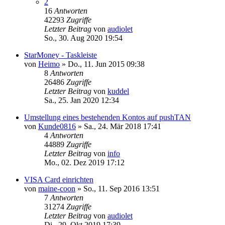
2
16
Antworten
42293
Zugriffe
Letzter Beitrag
von
audiolet
So., 30. Aug 2020 19:54
StarMoney - Taskleiste
von
Heimo
»
Do., 11. Jun 2015 09:38
8
Antworten
26486
Zugriffe
Letzter Beitrag
von
kuddel
Sa., 25. Jan 2020 12:34
Umstellung eines bestehenden Kontos auf pushTAN
von
Kunde0816
»
Sa., 24. Mär 2018 17:41
4
Antworten
44889
Zugriffe
Letzter Beitrag
von
info
Mo., 02. Dez 2019 17:12
VISA Card einrichten
von
maine-coon
»
So., 11. Sep 2016 13:51
7
Antworten
31274
Zugriffe
Letzter Beitrag
von
audiolet
Di., 29. Okt 2019 17:39