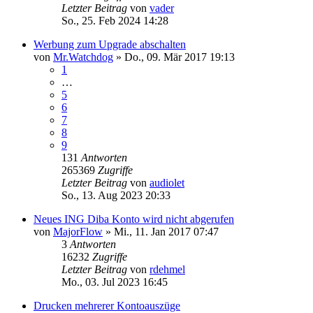
Letzter Beitrag
von
vader
So., 25. Feb 2024 14:28
Werbung zum Upgrade abschalten
von
Mr.Watchdog
»
Do., 09. Mär 2017 19:13
1
…
5
6
7
8
9
131
Antworten
265369
Zugriffe
Letzter Beitrag
von
audiolet
So., 13. Aug 2023 20:33
Neues ING Diba Konto wird nicht abgerufen
von
MajorFlow
»
Mi., 11. Jan 2017 07:47
3
Antworten
16232
Zugriffe
Letzter Beitrag
von
rdehmel
Mo., 03. Jul 2023 16:45
Drucken mehrerer Kontoauszüge