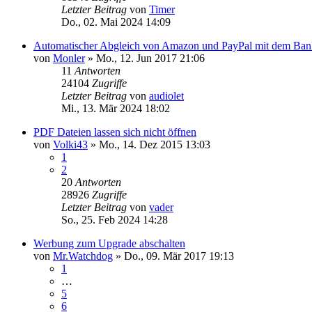
Letzter Beitrag
von
Timer
Do., 02. Mai 2024 14:09
Automatischer Abgleich von Amazon und PayPal mit dem Ba
von
Monler
»
Mo., 12. Jun 2017 21:06
11
Antworten
24104
Zugriffe
Letzter Beitrag
von
audiolet
Mi., 13. Mär 2024 18:02
PDF Dateien lassen sich nicht öffnen
von
Volki43
»
Mo., 14. Dez 2015 13:03
1
2
20
Antworten
28926
Zugriffe
Letzter Beitrag
von
vader
So., 25. Feb 2024 14:28
Werbung zum Upgrade abschalten
von
Mr.Watchdog
»
Do., 09. Mär 2017 19:13
1
…
5
6