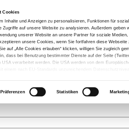
t Cookies
 Inhalte und Anzeigen zu personalisieren, Funktionen für sozia
e Zugriffe auf unsere Website zu analysieren. Außerdem geben w
rwendung unserer Website an unsere Partner für soziale Medien
akzeptieren unsere Cookies, wenn Sie fortfahren diese Webseite 
ie auf „Alle Cookies erlauben“ klicken, willigen Sie zugleich gem
in, dass bei Benutzung bestimmter Dienste auf der Seite (Twitte
den USA verarbeitet werden. Die USA werden von dem Europäisch
 mit einem nach EU-Standards unzureichendem Datenschutznive
tionen dazu finden Sie hier und in unseren Datenschutzrichtlinien
ukte. Das Grundprinzip der StarMoney Community ist dabei ganz einf
cks. Stellen Sie Ihre Fragen und helfen Sie mit Ihrem Wissen anderen w
Präferenzen
Statistiken
Marketin
upportanfragen zu unseren Produkten wenden Sie sich bitte an den
Star