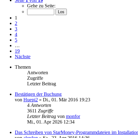
Seite
1
von
19
Gehe zu Seite:
1
2
3
4
5
…
19
Nächste
Themen
Antworten
Zugriffe
Letzter Beitrag
Bestätigen der Buchung
von
Huepi2
»
Di., 01. Mär 2016 19:23
4
Antworten
3611
Zugriffe
Letzter Beitrag
von
monfor
Mi., 01. Apr 2026 12:34
Das Schreiben von StarMoney-Programmdateien im Installations
von
alexfon
»
Sa., 23. Apr 2016 14:36