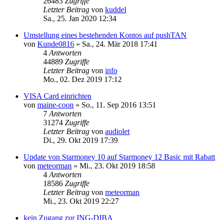
26483
Zugriffe
Letzter Beitrag
von
kuddel
Sa., 25. Jan 2020 12:34
Umstellung eines bestehenden Kontos auf pushTAN
von
Kunde0816
»
Sa., 24. Mär 2018 17:41
4
Antworten
44889
Zugriffe
Letzter Beitrag
von
info
Mo., 02. Dez 2019 17:12
VISA Card einrichten
von
maine-coon
»
So., 11. Sep 2016 13:51
7
Antworten
31274
Zugriffe
Letzter Beitrag
von
audiolet
Di., 29. Okt 2019 17:39
Update von Starmoney 10 auf Starmoney 12 Basic mit Rabatt
von
meteorman
»
Mi., 23. Okt 2019 18:58
4
Antworten
18586
Zugriffe
Letzter Beitrag
von
meteorman
Mi., 23. Okt 2019 22:27
kein Zugang zur ING-DIBA