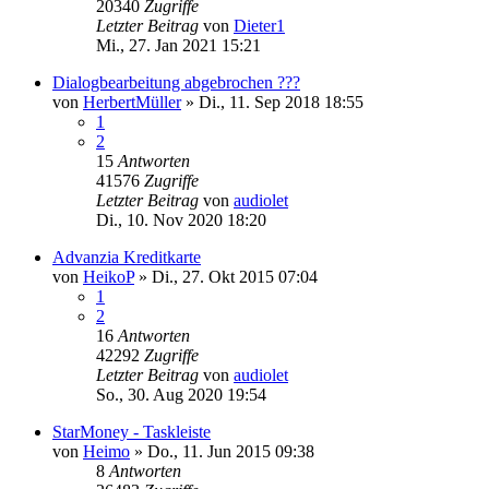
20340
Zugriffe
Letzter Beitrag
von
Dieter1
Mi., 27. Jan 2021 15:21
Dialogbearbeitung abgebrochen ???
von
HerbertMüller
»
Di., 11. Sep 2018 18:55
1
2
15
Antworten
41576
Zugriffe
Letzter Beitrag
von
audiolet
Di., 10. Nov 2020 18:20
Advanzia Kreditkarte
von
HeikoP
»
Di., 27. Okt 2015 07:04
1
2
16
Antworten
42292
Zugriffe
Letzter Beitrag
von
audiolet
So., 30. Aug 2020 19:54
StarMoney - Taskleiste
von
Heimo
»
Do., 11. Jun 2015 09:38
8
Antworten