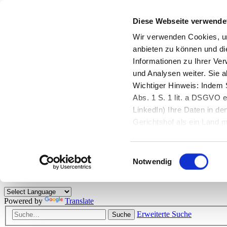
Diese Webseite verwende
Zurück zu StarMoney.de
Login Kundenbereich
Wir verwenden Cookies, um
anbieten zu können und di
Zurück zu StarMoney.de
Informationen zu Ihrer Ve
Login Kundenbereich
und Analysen weiter. Sie 
Zum Inhalt
Wichtiger Hinweis: Indem S
☰
Abs. 1 S. 1 lit. a DSGVO e
LinkedIn) Ihre Daten in 
Herzlich willkommen!
Gerichtshof als ein Land
eingeschätzt. Mehr Informa
Das StarMoney-Forum ist ein Diskussionsforum rund um unsere Prod
Einwilligungsauswahl
Kunden viele nützliche Hilfestellungen und interessante Tipps und Tri
Notwendig
Hinweise: Bitte beachten Sie unsere
Netiquette/Benimmregeln
. Bei S
Powered by
Translate
Erweiterte Suche
Suche