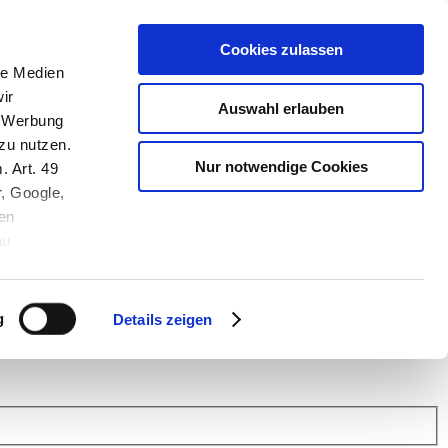
Cookies zulassen
le Medien
ir
Auswahl erlauben
, Werbung
zu nutzen.
Nur notwendige Cookies
. Art. 49
r, Google,
en
au
 (Link s.u.).
ach: Kunden helfen Kunden. Erfahren Sie im Austausch mit anderen
eiter.
g
Details zeigen
 Finanz Support
.