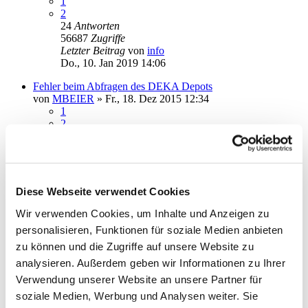
1
2
24
Antworten
56687
Zugriffe
Letzter Beitrag
von
info
Do., 10. Jan 2019 14:06
Fehler beim Abfragen des DEKA Depots
von
MBEIER
»
Fr., 18. Dez 2015 12:34
1
2
3
30
Antworten
73353
Zugriffe
Letzter Beitrag
von
erftwalk
Mo., 07. Jan 2019 11:00
Diese Webseite verwendet Cookies
Keine Überweisung möglich Postbank code 9050
Wir verwenden Cookies, um Inhalte und Anzeigen zu
von
usb_de
»
Di., 22. Nov 2016 09:33
personalisieren, Funktionen für soziale Medien anbieten
6
Antworten
27910
Zugriffe
zu können und die Zugriffe auf unsere Website zu
Letzter Beitrag
von
audiolet
analysieren. Außerdem geben wir Informationen zu Ihrer
Sa., 29. Dez 2018 22:13
Verwendung unserer Website an unsere Partner für
Datenbank weitergeben
soziale Medien, Werbung und Analysen weiter. Sie
von
k.ruessmann
»
Mo., 10. Dez 2018 11:52