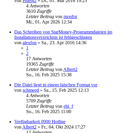
von
Huepi2
»
Di., 01. Mär 2016 19:23
4
Antworten
3610
Zugriffe
Letzter Beitrag
von
monfor
Mi., 01. Apr 2026 12:34
Das Schreiben von StarMoney-Programmdateien im
Installationsverzeichnis ist fehlgeschlagen
von
alexfon
»
Sa., 23. Apr 2016 14:36
1
2
17
Antworten
19365
Zugriffe
Letzter Beitrag
von
Albert2
So., 16. Feb 2025 15:38
Die Datei liegt in einem falschen Format vor
von
schmeed
»
Sa., 15. Feb 2025 12:13
4
Antworten
5709
Zugriffe
Letzter Beitrag
von
ebi_f
So., 16. Feb 2025 11:00
Verfügbarkeit 0900 Hotline
von
Albert2
»
Fr., 04. Okt 2024 17:27
12
Antworten