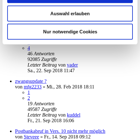
Letzter Beitrag
von
audiolet
Mo., 12. Nov 2018 20:00
Auswahl erlauben
Gibt es keine manuellen Updates mehr für SM 10?
von
Diablo
»
Mo., 02. Apr 2018 16:36
1
Nur notwendige Cookies
2
3
4
46
Antworten
92085
Zugriffe
Letzter Beitrag
von
vader
Sa., 22. Sep 2018 11:47
zwangsupdate ?
von
mfg2233
»
Mi., 28. Feb 2018 18:11
1
2
19
Antworten
49587
Zugriffe
Letzter Beitrag
von
kuddel
Fr., 21. Sep 2018 16:06
Postbankabruf in Vers. 10 nicht mehr möglich
von
Steveee
»
Fr., 14. Sep 2018 09:12