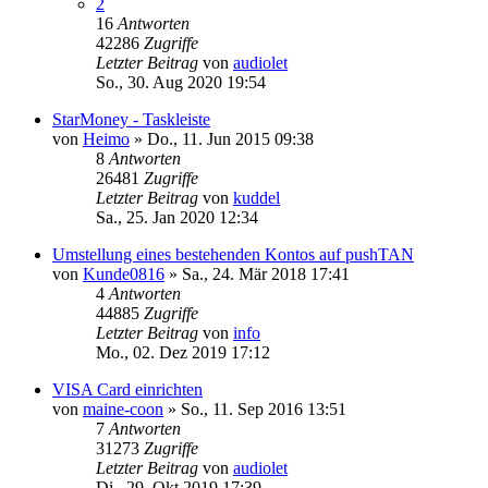
2
16
Antworten
42286
Zugriffe
Letzter Beitrag
von
audiolet
So., 30. Aug 2020 19:54
StarMoney - Taskleiste
von
Heimo
»
Do., 11. Jun 2015 09:38
8
Antworten
26481
Zugriffe
Letzter Beitrag
von
kuddel
Sa., 25. Jan 2020 12:34
Umstellung eines bestehenden Kontos auf pushTAN
von
Kunde0816
»
Sa., 24. Mär 2018 17:41
4
Antworten
44885
Zugriffe
Letzter Beitrag
von
info
Mo., 02. Dez 2019 17:12
VISA Card einrichten
von
maine-coon
»
So., 11. Sep 2016 13:51
7
Antworten
31273
Zugriffe
Letzter Beitrag
von
audiolet
Di., 29. Okt 2019 17:39