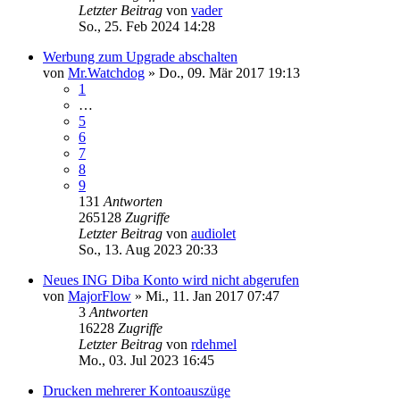
Letzter Beitrag
von
vader
So., 25. Feb 2024 14:28
Werbung zum Upgrade abschalten
von
Mr.Watchdog
»
Do., 09. Mär 2017 19:13
1
…
5
6
7
8
9
131
Antworten
265128
Zugriffe
Letzter Beitrag
von
audiolet
So., 13. Aug 2023 20:33
Neues ING Diba Konto wird nicht abgerufen
von
MajorFlow
»
Mi., 11. Jan 2017 07:47
3
Antworten
16228
Zugriffe
Letzter Beitrag
von
rdehmel
Mo., 03. Jul 2023 16:45
Drucken mehrerer Kontoauszüge