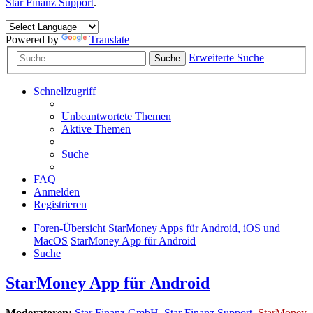
Star Finanz Support
.
Powered by
Translate
Erweiterte Suche
Suche
Schnellzugriff
Unbeantwortete Themen
Aktive Themen
Suche
FAQ
Anmelden
Registrieren
Foren-Übersicht
StarMoney Apps für Android, iOS und
MacOS
StarMoney App für Android
Suche
StarMoney App für Android
Moderatoren:
Star Finanz GmbH
,
Star Finanz Support
,
StarMoney