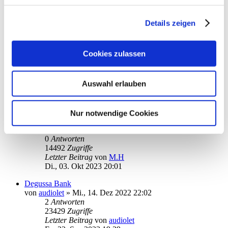
von
Harriy
»
So., 19. Nov 2023 21:51
1
Antworten
16575
Zugriffe
Details zeigen
Letzter Beitrag
von
ebi_f
Mo., 20. Nov 2023 09:32
Cookies zulassen
Commerzbank Synchronisation
von
Duesentrieb83er
»
Mi., 04. Okt 2023 16:15
6
Antworten
Auswahl erlauben
23001
Zugriffe
Letzter Beitrag
von
ebi_f
Di., 14. Nov 2023 09:58
Nur notwendige Cookies
Gesichtserkennung beim Galaxy Tab A8
von
M.H
»
Di., 03. Okt 2023 20:01
0
Antworten
14492
Zugriffe
Letzter Beitrag
von
M.H
Di., 03. Okt 2023 20:01
Degussa Bank
von
audiolet
»
Mi., 14. Dez 2022 22:02
2
Antworten
23429
Zugriffe
Letzter Beitrag
von
audiolet