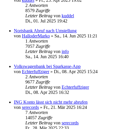
von
kuddel
»
Fr., 25. Apr 2025 19:02
2
Antworten
8579
Zugriffe
Letzter Beitrag
von
kuddel
Di., 01. Jul 2025 19:42
Norisbank Abruf nach Umstellung
von
HalloderMarko
»
Sa., 14. Jun 2025 11:21
1
Antworten
7057
Zugriffe
Letzter Beitrag
von
info
Sa., 14. Jun 2025 16:40
Volkswagenbank bei Sparkasse-App
von
Echterfuffziger
»
Di., 08. Apr 2025 15:24
2
Antworten
9677
Zugriffe
Letzter Beitrag
von
Echterfuffziger
Di., 08. Apr 2025 16:32
ING Konto lässt sich nicht mehr abrufen
von
serecords
»
Fr., 21. Mär 2025 16:24
7
Antworten
14057
Zugriffe
Letzter Beitrag
von
serecords
Fr., 28. Mär 2025 22:33