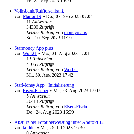
Fr., 22. Sep 2023 19:29
Volksbank/Raiffeisenbank
von
Marion19
»
Do., 07. Sep 2023 07:04
11
Antworten
34330
Zugriffe
Letzter Beitrag
von
moneymaus
So., 10. Sep 2023 11:19
Starmoney App plus
von
Wolf21
»
Mo., 21. Aug 2023 17:01
13
Antworten
41665
Zugriffe
Letzter Beitrag
von
Wolf21
Mi., 30. Aug 2023 17:42
StarMoney App - Initialisierung
von
Eisen-Fischer
»
Mi., 23. Aug 2023 17:07
5
Antworten
26413
Zugriffe
Letzter Beitrag
von
Eisen-Fischer
Do., 24. Aug 2023 16:39
Absturz bei Fotoüberweisung unter Android 12
von
kuddel
»
Mi., 26. Jul 2023 16:30
0
Antworten