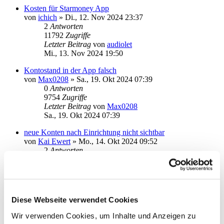
Kosten für Starmoney App
von
ichich
»
Di., 12. Nov 2024 23:37
2
Antworten
11792
Zugriffe
Letzter Beitrag
von
audiolet
Mi., 13. Nov 2024 19:50
Kontostand in der App falsch
von
Max0208
»
Sa., 19. Okt 2024 07:39
0
Antworten
9754
Zugriffe
Letzter Beitrag
von
Max0208
Sa., 19. Okt 2024 07:39
neue Konten nach Einrichtung nicht sichtbar
von
Kai Ewert
»
Mo., 14. Okt 2024 09:52
2
Antworten
11577
Zugriffe
Letzter Beitrag
von
audiolet
Mo., 14. Okt 2024 18:21
Starmoney App Android funktioniert nicht mehr
Diese Webseite verwendet Cookies
von
gekra
»
Do., 10. Okt 2024 13:14
3
Antworten
Wir verwenden Cookies, um Inhalte und Anzeigen zu
12966
Zugriffe