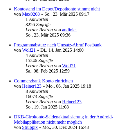
Kontostand im Depot/Depotkonto stimmt nicht
von
Max0208
»
So., 23. Mär 2025 09:17
1
Antworten
8256
Zugriffe
Letzter Beitrag
von
audiolet
So., 23. Mär 2025 09:36
Programmabsturz nach Umsatz-Abruf Postbank
von
Wolf21
»
Di., 14. Jan 2025 14:00
4
Antworten
15246
Zugriffe
Letzter Beitrag
von
Wolf21
Sa., 08. Feb 2025 12:59
Commerzbank Konto einrichten
von
Heiner123
»
Mo., 06. Jan 2025 19:18
8
Antworten
16073
Zugriffe
Letzter Beitrag
von
Heiner123
So., 19. Jan 2025 11:08
DKB-Girokonto-Saldenaktualisierung in der Android-
Mobilapplikation nicht mehr möglich
von
Struppix
»
Mo., 30. Dez 2024 16:48