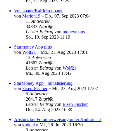
Fr., 22. Sep 2023 19:29
Volksbank/Raiffeisenbank
von
Marion19
»
Do., 07. Sep 2023 07:04
11
Antworten
34333
Zugriffe
Letzter Beitrag
von
moneymaus
So., 10. Sep 2023 11:19
Starmoney App plus
von
Wolf21
»
Mo., 21. Aug 2023 17:01
13
Antworten
41667
Zugriffe
Letzter Beitrag
von
Wolf21
Mi., 30. Aug 2023 17:42
StarMoney App - Initialisierung
von
Eisen-Fischer
»
Mi., 23. Aug 2023 17:07
5
Antworten
26417
Zugriffe
Letzter Beitrag
von
Eisen-Fischer
Do., 24. Aug 2023 16:39
Absturz bei Fotoüberweisung unter Android 12
von
kuddel
»
Mi., 26. Jul 2023 16:30
0
Antworten