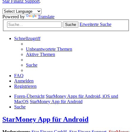
Star Finanz Support
.
Powered by
Translate
Erweiterte Suche
Suche
Schnellzugriff
Unbeantwortete Themen
Aktive Themen
Suche
FAQ
Anmelden
Registrieren
Foren-Übersicht
StarMoney Apps für Android, iOS und
MacOS
StarMoney App für Android
Suche
StarMoney App für Android
Moderatoren:
Star Finanz GmbH
,
Star Finanz Support
,
StarMoney