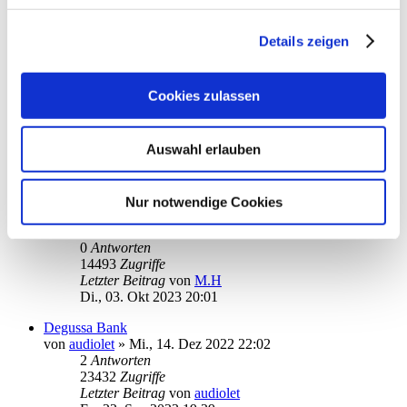
von
Harriy
»
So., 19. Nov 2023 21:51
1
Antworten
16576
Zugriffe
Details zeigen
Letzter Beitrag
von
ebi_f
Mo., 20. Nov 2023 09:32
Cookies zulassen
Commerzbank Synchronisation
von
Duesentrieb83er
»
Mi., 04. Okt 2023 16:15
6
Antworten
Auswahl erlauben
23005
Zugriffe
Letzter Beitrag
von
ebi_f
Di., 14. Nov 2023 09:58
Nur notwendige Cookies
Gesichtserkennung beim Galaxy Tab A8
von
M.H
»
Di., 03. Okt 2023 20:01
0
Antworten
14493
Zugriffe
Letzter Beitrag
von
M.H
Di., 03. Okt 2023 20:01
Degussa Bank
von
audiolet
»
Mi., 14. Dez 2022 22:02
2
Antworten
23432
Zugriffe
Letzter Beitrag
von
audiolet