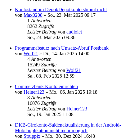
Kontostand im Depot/Depotkonto stimmt nicht
von
Max0208
»
So., 23. Mär 2025 09:17
1
Antworten
8262
Zugriffe
Letzter Beitrag
von
audiolet
So., 23. Mär 2025 09:36
Programmabsturz nach Umsatz-Abruf Postbank
von
Wolf21
»
Di., 14. Jan 2025 14:00
4
Antworten
15249
Zugriffe
Letzter Beitrag
von
Wolf21
Sa., 08. Feb 2025 12:59
Commerzbank Konto einrichten
von
Heiner123
»
Mo., 06. Jan 2025 19:18
8
Antworten
16076
Zugriffe
Letzter Beitrag
von
Heiner123
So., 19. Jan 2025 11:08
DKB-Girokonto-Saldenaktualisierung in der Android-
Mobilapplikation nicht mehr möglich
von
Struppix
»
Mo., 30. Dez 2024 16:48