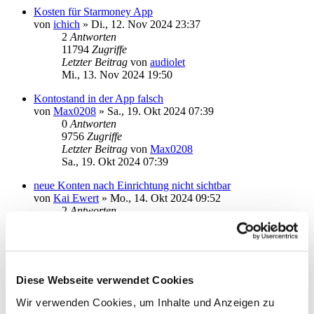
Kosten für Starmoney App
von
ichich
»
Di., 12. Nov 2024 23:37
2
Antworten
11794
Zugriffe
Letzter Beitrag
von
audiolet
Mi., 13. Nov 2024 19:50
Kontostand in der App falsch
von
Max0208
»
Sa., 19. Okt 2024 07:39
0
Antworten
9756
Zugriffe
Letzter Beitrag
von
Max0208
Sa., 19. Okt 2024 07:39
neue Konten nach Einrichtung nicht sichtbar
von
Kai Ewert
»
Mo., 14. Okt 2024 09:52
2
Antworten
11579
Zugriffe
Letzter Beitrag
von
audiolet
Mo., 14. Okt 2024 18:21
Starmoney App Android funktioniert nicht mehr
Diese Webseite verwendet Cookies
von
gekra
»
Do., 10. Okt 2024 13:14
3
Antworten
Wir verwenden Cookies, um Inhalte und Anzeigen zu
12968
Zugriffe