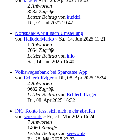
von
kuddel
»
Fr., 25. Apr 2025 19:02
2
Antworten
8582
Zugriffe
Letzter Beitrag
von
kuddel
Di., 01. Jul 2025 19:42
Norisbank Abruf nach Umstellung
von
HalloderMarko
»
Sa., 14. Jun 2025 11:21
1
Antworten
7064
Zugriffe
Letzter Beitrag
von
info
Sa., 14. Jun 2025 16:40
Volkswagenbank bei Sparkasse-App
von
Echterfuffziger
»
Di., 08. Apr 2025 15:24
2
Antworten
9682
Zugriffe
Letzter Beitrag
von
Echterfuffziger
Di., 08. Apr 2025 16:32
ING Konto lässt sich nicht mehr abrufen
von
serecords
»
Fr., 21. Mär 2025 16:24
7
Antworten
14060
Zugriffe
Letzter Beitrag
von
serecords
Fr., 28. Mär 2025 22:33