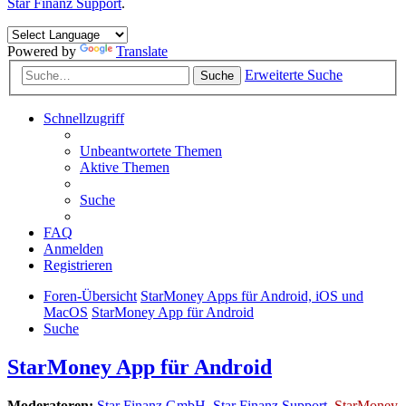
Star Finanz Support
.
Powered by
Translate
Erweiterte Suche
Suche
Schnellzugriff
Unbeantwortete Themen
Aktive Themen
Suche
FAQ
Anmelden
Registrieren
Foren-Übersicht
StarMoney Apps für Android, iOS und
MacOS
StarMoney App für Android
Suche
StarMoney App für Android
Moderatoren:
Star Finanz GmbH
,
Star Finanz Support
,
StarMoney