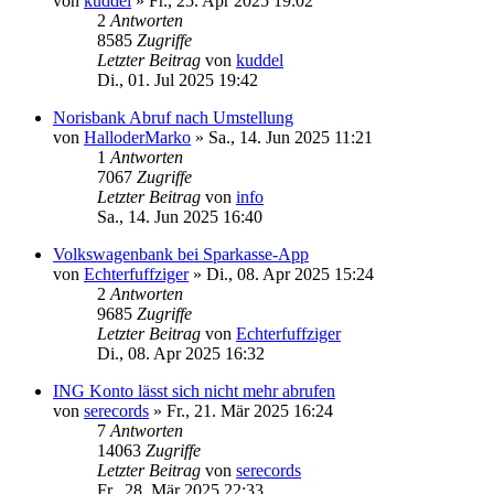
von
kuddel
»
Fr., 25. Apr 2025 19:02
2
Antworten
8585
Zugriffe
Letzter Beitrag
von
kuddel
Di., 01. Jul 2025 19:42
Norisbank Abruf nach Umstellung
von
HalloderMarko
»
Sa., 14. Jun 2025 11:21
1
Antworten
7067
Zugriffe
Letzter Beitrag
von
info
Sa., 14. Jun 2025 16:40
Volkswagenbank bei Sparkasse-App
von
Echterfuffziger
»
Di., 08. Apr 2025 15:24
2
Antworten
9685
Zugriffe
Letzter Beitrag
von
Echterfuffziger
Di., 08. Apr 2025 16:32
ING Konto lässt sich nicht mehr abrufen
von
serecords
»
Fr., 21. Mär 2025 16:24
7
Antworten
14063
Zugriffe
Letzter Beitrag
von
serecords
Fr., 28. Mär 2025 22:33