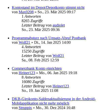
Kontostand im Depot/Depotkonto stimmt nicht
von
Max0208
»
So., 23. Mär 2025 09:17
1
Antworten
8265
Zugriffe
Letzter Beitrag
von
audiolet
So., 23. Mär 2025 09:36
Programmabsturz nach Umsatz-Abruf Postbank
von
Wolf21
»
Di., 14. Jan 2025 14:00
4
Antworten
15250
Zugriffe
Letzter Beitrag
von
Wolf21
Sa., 08. Feb 2025 12:59
Commerzbank Konto einrichten
von
Heiner123
»
Mo., 06. Jan 2025 19:18
8
Antworten
16080
Zugriffe
Letzter Beitrag
von
Heiner123
So., 19. Jan 2025 11:08
DKB-Girokonto-Saldenaktualisierung in der Android-
Mobilapplikation nicht mehr möglich
von
Struppix
»
Mo., 30. Dez 2024 16:48