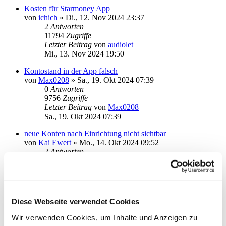
Kosten für Starmoney App
von
ichich
»
Di., 12. Nov 2024 23:37
2
Antworten
11794
Zugriffe
Letzter Beitrag
von
audiolet
Mi., 13. Nov 2024 19:50
Kontostand in der App falsch
von
Max0208
»
Sa., 19. Okt 2024 07:39
0
Antworten
9756
Zugriffe
Letzter Beitrag
von
Max0208
Sa., 19. Okt 2024 07:39
neue Konten nach Einrichtung nicht sichtbar
von
Kai Ewert
»
Mo., 14. Okt 2024 09:52
2
Antworten
11581
Zugriffe
Letzter Beitrag
von
audiolet
Mo., 14. Okt 2024 18:21
Starmoney App Android funktioniert nicht mehr
Diese Webseite verwendet Cookies
von
gekra
»
Do., 10. Okt 2024 13:14
3
Antworten
Wir verwenden Cookies, um Inhalte und Anzeigen zu
12968
Zugriffe