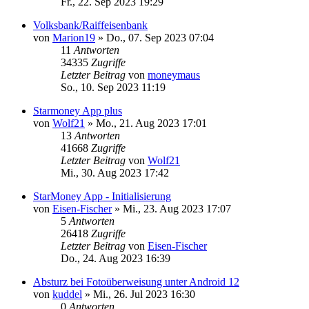
Fr., 22. Sep 2023 19:29
Volksbank/Raiffeisenbank
von
Marion19
»
Do., 07. Sep 2023 07:04
11
Antworten
34335
Zugriffe
Letzter Beitrag
von
moneymaus
So., 10. Sep 2023 11:19
Starmoney App plus
von
Wolf21
»
Mo., 21. Aug 2023 17:01
13
Antworten
41668
Zugriffe
Letzter Beitrag
von
Wolf21
Mi., 30. Aug 2023 17:42
StarMoney App - Initialisierung
von
Eisen-Fischer
»
Mi., 23. Aug 2023 17:07
5
Antworten
26418
Zugriffe
Letzter Beitrag
von
Eisen-Fischer
Do., 24. Aug 2023 16:39
Absturz bei Fotoüberweisung unter Android 12
von
kuddel
»
Mi., 26. Jul 2023 16:30
0
Antworten