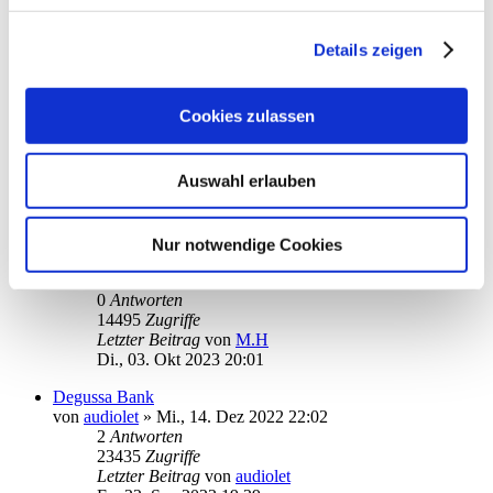
von
Harriy
»
So., 19. Nov 2023 21:51
1
Antworten
16577
Zugriffe
Details zeigen
Letzter Beitrag
von
ebi_f
Mo., 20. Nov 2023 09:32
Cookies zulassen
Commerzbank Synchronisation
von
Duesentrieb83er
»
Mi., 04. Okt 2023 16:15
6
Antworten
Auswahl erlauben
23005
Zugriffe
Letzter Beitrag
von
ebi_f
Di., 14. Nov 2023 09:58
Nur notwendige Cookies
Gesichtserkennung beim Galaxy Tab A8
von
M.H
»
Di., 03. Okt 2023 20:01
0
Antworten
14495
Zugriffe
Letzter Beitrag
von
M.H
Di., 03. Okt 2023 20:01
Degussa Bank
von
audiolet
»
Mi., 14. Dez 2022 22:02
2
Antworten
23435
Zugriffe
Letzter Beitrag
von
audiolet