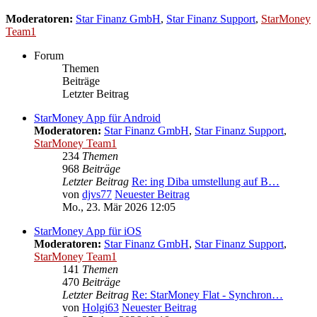
Moderatoren:
Star Finanz GmbH
,
Star Finanz Support
,
StarMoney
Team1
Forum
Themen
Beiträge
Letzter Beitrag
StarMoney App für Android
Moderatoren:
Star Finanz GmbH
,
Star Finanz Support
,
StarMoney Team1
234
Themen
968
Beiträge
Letzter Beitrag
Re: ing Diba umstellung auf B…
von
djvs77
Neuester Beitrag
Mo., 23. Mär 2026 12:05
StarMoney App für iOS
Moderatoren:
Star Finanz GmbH
,
Star Finanz Support
,
StarMoney Team1
141
Themen
470
Beiträge
Letzter Beitrag
Re: StarMoney Flat - Synchron…
von
Holgi63
Neuester Beitrag