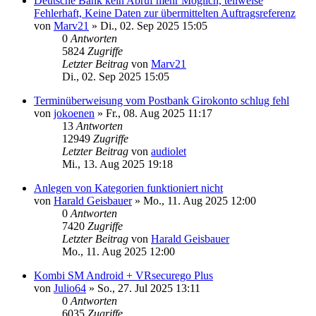
Deutsche Bank kein Abruf mehr Möglich, teilweise
Fehlerhaft, Keine Daten zur übermittelten Auftragsreferenz
von
Marv21
»
Di., 02. Sep 2025 15:05
0
Antworten
5824
Zugriffe
Letzter Beitrag
von
Marv21
Di., 02. Sep 2025 15:05
Terminüberweisung vom Postbank Girokonto schlug fehl
von
jokoenen
»
Fr., 08. Aug 2025 11:17
13
Antworten
12949
Zugriffe
Letzter Beitrag
von
audiolet
Mi., 13. Aug 2025 19:18
Anlegen von Kategorien funktioniert nicht
von
Harald Geisbauer
»
Mo., 11. Aug 2025 12:00
0
Antworten
7420
Zugriffe
Letzter Beitrag
von
Harald Geisbauer
Mo., 11. Aug 2025 12:00
Kombi SM Android + VRsecurego Plus
von
Julio64
»
So., 27. Jul 2025 13:11
0
Antworten
6035
Zugriffe