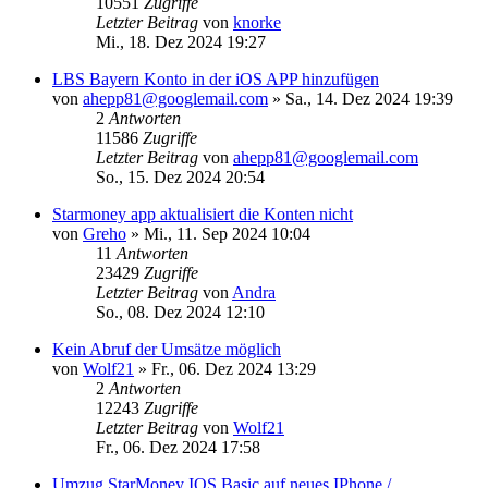
10551
Zugriffe
Letzter Beitrag
von
knorke
Mi., 18. Dez 2024 19:27
LBS Bayern Konto in der iOS APP hinzufügen
von
ahepp81@googlemail.com
»
Sa., 14. Dez 2024 19:39
2
Antworten
11586
Zugriffe
Letzter Beitrag
von
ahepp81@googlemail.com
So., 15. Dez 2024 20:54
Starmoney app aktualisiert die Konten nicht
von
Greho
»
Mi., 11. Sep 2024 10:04
11
Antworten
23429
Zugriffe
Letzter Beitrag
von
Andra
So., 08. Dez 2024 12:10
Kein Abruf der Umsätze möglich
von
Wolf21
»
Fr., 06. Dez 2024 13:29
2
Antworten
12243
Zugriffe
Letzter Beitrag
von
Wolf21
Fr., 06. Dez 2024 17:58
Umzug StarMoney IOS Basic auf neues IPhone /