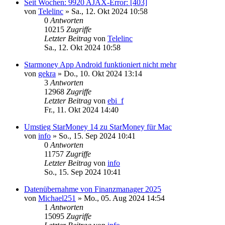
Seit Wochen: 9920 AJAX-Error: [403]
von
Telelinc
»
Sa., 12. Okt 2024 10:58
0
Antworten
10215
Zugriffe
Letzter Beitrag
von
Telelinc
Sa., 12. Okt 2024 10:58
Starmoney App Android funktioniert nicht mehr
von
gekra
»
Do., 10. Okt 2024 13:14
3
Antworten
12968
Zugriffe
Letzter Beitrag
von
ebi_f
Fr., 11. Okt 2024 14:40
Umstieg StarMoney 14 zu StarMoney für Mac
von
info
»
So., 15. Sep 2024 10:41
0
Antworten
11757
Zugriffe
Letzter Beitrag
von
info
So., 15. Sep 2024 10:41
Datenübernahme von Finanzmanager 2025
von
Michael251
»
Mo., 05. Aug 2024 14:54
1
Antworten
15095
Zugriffe