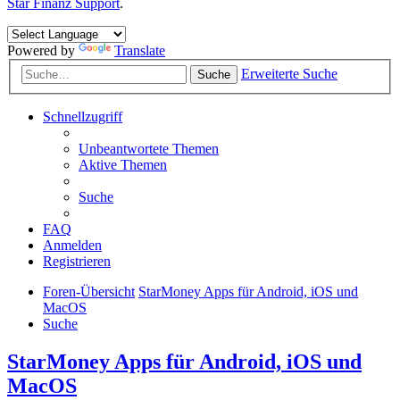
Star Finanz Support
.
Powered by
Translate
Erweiterte Suche
Suche
Schnellzugriff
Unbeantwortete Themen
Aktive Themen
Suche
FAQ
Anmelden
Registrieren
Foren-Übersicht
StarMoney Apps für Android, iOS und
MacOS
Suche
StarMoney Apps für Android, iOS und
MacOS