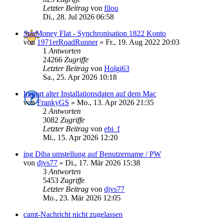
Letzter Beitrag
von
filou
Di., 28. Jul 2026 06:58
StarMoney Flat - Synchronisation 1822 Konto
von
1971erRoadRunner
»
Fr., 19. Aug 2022 20:03
1
Antworten
24266
Zugriffe
Letzter Beitrag
von
Holgi63
Sa., 25. Apr 2026 10:18
Import alter Installationsdaten auf dem Mac
von
FrankyGS
»
Mo., 13. Apr 2026 21:35
2
Antworten
3082
Zugriffe
Letzter Beitrag
von
ebi_f
Mi., 15. Apr 2026 12:20
ing Diba umstellung auf Benutzername / PW
von
djvs77
»
Di., 17. Mär 2026 15:38
3
Antworten
5453
Zugriffe
Letzter Beitrag
von
djvs77
Mo., 23. Mär 2026 12:05
camt-Nachricht nicht zugelassen