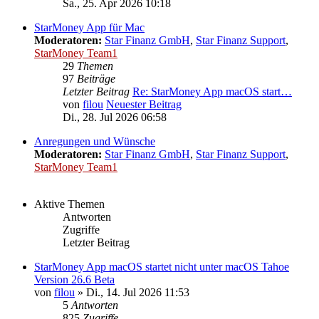
Sa., 25. Apr 2026 10:18
StarMoney App für Mac
Moderatoren:
Star Finanz GmbH
,
Star Finanz Support
,
StarMoney Team1
29
Themen
97
Beiträge
Letzter Beitrag
Re: StarMoney App macOS start…
von
filou
Neuester Beitrag
Di., 28. Jul 2026 06:58
Anregungen und Wünsche
Moderatoren:
Star Finanz GmbH
,
Star Finanz Support
,
StarMoney Team1
Aktive Themen
Antworten
Zugriffe
Letzter Beitrag
StarMoney App macOS startet nicht unter macOS Tahoe
Version 26.6 Beta
von
filou
»
Di., 14. Jul 2026 11:53
5
Antworten
825
Zugriffe