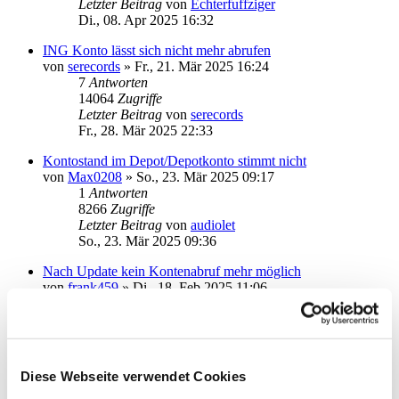
Letzter Beitrag
von
Echterfuffziger
Di., 08. Apr 2025 16:32
ING Konto lässt sich nicht mehr abrufen
von
serecords
»
Fr., 21. Mär 2025 16:24
7
Antworten
14064
Zugriffe
Letzter Beitrag
von
serecords
Fr., 28. Mär 2025 22:33
Kontostand im Depot/Depotkonto stimmt nicht
von
Max0208
»
So., 23. Mär 2025 09:17
1
Antworten
8266
Zugriffe
Letzter Beitrag
von
audiolet
So., 23. Mär 2025 09:36
Nach Update kein Kontenabruf mehr möglich
von
frank459
»
Di., 18. Feb 2025 11:06
3
Antworten
14811
Zugriffe
Letzter Beitrag
von
Wolf21
Do., 20. Feb 2025 14:29
Diese Webseite verwendet Cookies
USB Chipkartenleser
von
MichaSt
»
Do., 08. Feb 2024 11:54