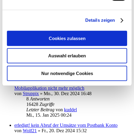
Commerzbank Konto einrichten
von
Heiner123
»
Mo., 06. Jan 2025 19:18
8
Antworten
Details zeigen
16081
Zugriffe
Letzter Beitrag
von
Heiner123
So., 19. Jan 2025 11:08
Cookies zulassen
App hängt nach Start im Fenster TAN-Verfahren fest
von
JoOerter
»
Fr., 17. Jan 2025 13:57
Auswahl erlauben
2
Antworten
10657
Zugriffe
Letzter Beitrag
von
JoOerter
Sa., 18. Jan 2025 12:01
Nur notwendige Cookies
DKB-Girokonto-Saldenaktualisierung in der Android-
Mobilapplikation nicht mehr möglich
von
Struppix
»
Mo., 30. Dez 2024 16:48
8
Antworten
16428
Zugriffe
Letzter Beitrag
von
kuddel
Mi., 15. Jan 2025 00:24
erledigt! kein Abruf der Umsätze vom Postbank Konto
von
Wolf21
»
Fr., 20. Dez 2024 15:32