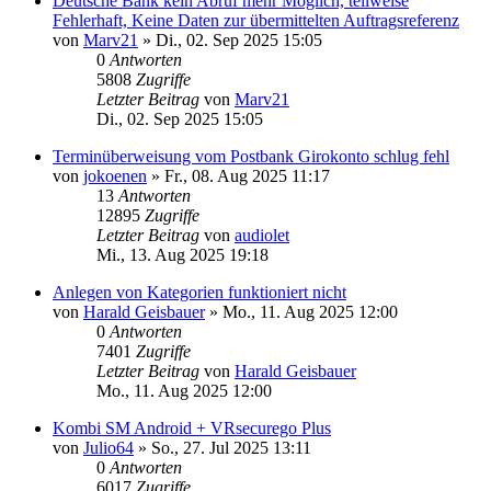
Deutsche Bank kein Abruf mehr Möglich, teilweise
Fehlerhaft, Keine Daten zur übermittelten Auftragsreferenz
von
Marv21
»
Di., 02. Sep 2025 15:05
0
Antworten
5808
Zugriffe
Letzter Beitrag
von
Marv21
Di., 02. Sep 2025 15:05
Terminüberweisung vom Postbank Girokonto schlug fehl
von
jokoenen
»
Fr., 08. Aug 2025 11:17
13
Antworten
12895
Zugriffe
Letzter Beitrag
von
audiolet
Mi., 13. Aug 2025 19:18
Anlegen von Kategorien funktioniert nicht
von
Harald Geisbauer
»
Mo., 11. Aug 2025 12:00
0
Antworten
7401
Zugriffe
Letzter Beitrag
von
Harald Geisbauer
Mo., 11. Aug 2025 12:00
Kombi SM Android + VRsecurego Plus
von
Julio64
»
So., 27. Jul 2025 13:11
0
Antworten
6017
Zugriffe