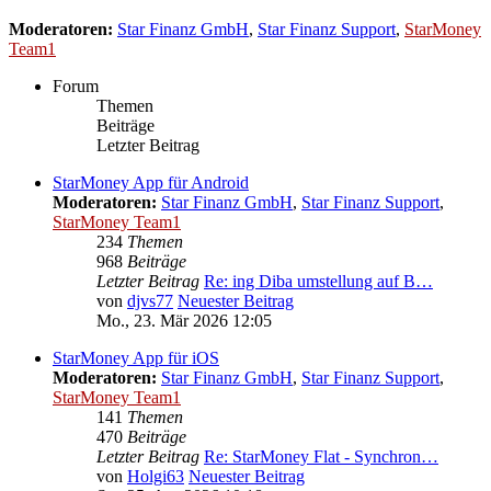
Moderatoren:
Star Finanz GmbH
,
Star Finanz Support
,
StarMoney
Team1
Forum
Themen
Beiträge
Letzter Beitrag
StarMoney App für Android
Moderatoren:
Star Finanz GmbH
,
Star Finanz Support
,
StarMoney Team1
234
Themen
968
Beiträge
Letzter Beitrag
Re: ing Diba umstellung auf B…
von
djvs77
Neuester Beitrag
Mo., 23. Mär 2026 12:05
StarMoney App für iOS
Moderatoren:
Star Finanz GmbH
,
Star Finanz Support
,
StarMoney Team1
141
Themen
470
Beiträge
Letzter Beitrag
Re: StarMoney Flat - Synchron…
von
Holgi63
Neuester Beitrag