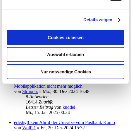
Commerzbank Konto einrichten
von
Heiner123
»
Mo., 06. Jan 2025 19:18
8
Antworten
Details zeigen
16063
Zugriffe
Letzter Beitrag
von
Heiner123
So., 19. Jan 2025 11:08
Cookies zulassen
App hängt nach Start im Fenster TAN-Verfahren fest
von
JoOerter
»
Fr., 17. Jan 2025 13:57
Auswahl erlauben
2
Antworten
10634
Zugriffe
Letzter Beitrag
von
JoOerter
Sa., 18. Jan 2025 12:01
Nur notwendige Cookies
DKB-Girokonto-Saldenaktualisierung in der Android-
Mobilapplikation nicht mehr möglich
von
Struppix
»
Mo., 30. Dez 2024 16:48
8
Antworten
16414
Zugriffe
Letzter Beitrag
von
kuddel
Mi., 15. Jan 2025 00:24
erledigt! kein Abruf der Umsätze vom Postbank Konto
von
Wolf21
»
Fr., 20. Dez 2024 15:32