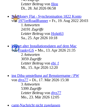
Letzter Beitrag
von
filou
Di., 28. Jul 2026 06:58
StarMoney Flat - Synchronisation 1822 Konto
von
1971erRoadRunner
»
Fr., 19. Aug 2022 20:03
1
Antworten
24191
Zugriffe
Letzter Beitrag
von
Holgi63
Sa., 25. Apr 2026 10:18
Import alter Installationsdaten auf dem Mac
von
FrankyGS
»
Mo., 13. Apr 2026 21:35
2
Antworten
3059
Zugriffe
Letzter Beitrag
von
ebi_f
Mi., 15. Apr 2026 12:20
ing Diba umstellung auf Benutzername / PW
von
djvs77
»
Di., 17. Mär 2026 15:38
3
Antworten
5399
Zugriffe
Letzter Beitrag
von
djvs77
Mo., 23. Mär 2026 12:05
camt-Nachricht nicht zugelassen