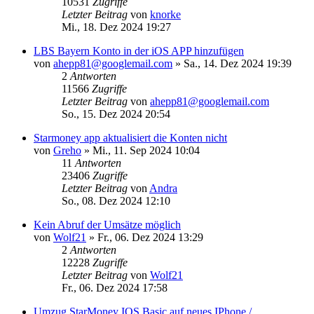
10531
Zugriffe
Letzter Beitrag
von
knorke
Mi., 18. Dez 2024 19:27
LBS Bayern Konto in der iOS APP hinzufügen
von
ahepp81@googlemail.com
»
Sa., 14. Dez 2024 19:39
2
Antworten
11566
Zugriffe
Letzter Beitrag
von
ahepp81@googlemail.com
So., 15. Dez 2024 20:54
Starmoney app aktualisiert die Konten nicht
von
Greho
»
Mi., 11. Sep 2024 10:04
11
Antworten
23406
Zugriffe
Letzter Beitrag
von
Andra
So., 08. Dez 2024 12:10
Kein Abruf der Umsätze möglich
von
Wolf21
»
Fr., 06. Dez 2024 13:29
2
Antworten
12228
Zugriffe
Letzter Beitrag
von
Wolf21
Fr., 06. Dez 2024 17:58
Umzug StarMoney IOS Basic auf neues IPhone /