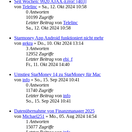
Seit Wochen: 9920 AJAX-Error: [403]
von
Telelinc
»
Sa., 12. Okt 2024 10:58
0
Antworten
10199
Zugriffe
Letzter Beitrag
von
Telelinc
Sa., 12. Okt 2024 10:58
Starmoney App Android funktioniert nicht mehr
von
gekra
»
Do., 10. Okt 2024 13:14
3
Antworten
12952
Zugriffe
Letzter Beitrag
von
ebi_f
Fr., 11. Okt 2024 14:40
Umstieg StarMoney 14 zu StarMoney für Mac
von
info
»
So., 15. Sep 2024 10:41
0
Antworten
11740
Zugriffe
Letzter Beitrag
von
info
So., 15. Sep 2024 10:41
Datenübernahme von Finanzmanager 2025
von
Michael251
»
Mo., 05. Aug 2024 14:54
1
Antworten
15077
Zugriffe