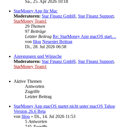
Sa., 25. Apr 2026 10:18
StarMoney App für Mac
Moderatoren:
Star Finanz GmbH
,
Star Finanz Support
,
StarMoney Team1
29
Themen
97
Beiträge
Letzter Beitrag
Re: StarMoney App macOS start…
von
filou
Neuester Beitrag
Di., 28. Jul 2026 06:58
Anregungen und Wünsche
Moderatoren:
Star Finanz GmbH
,
Star Finanz Support
,
StarMoney Team1
Aktive Themen
Antworten
Zugriffe
Letzter Beitrag
StarMoney App macOS startet nicht unter macOS Tahoe
Version 26.6 Beta
von
filou
»
Di., 14. Jul 2026 11:53
5
Antworten
745
Zugriffe