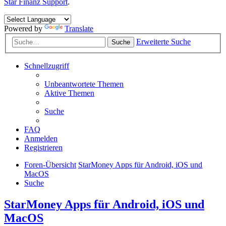
Star Finanz Support
.
Powered by
Translate
Erweiterte Suche
Suche
Schnellzugriff
Unbeantwortete Themen
Aktive Themen
Suche
FAQ
Anmelden
Registrieren
Foren-Übersicht
StarMoney Apps für Android, iOS und
MacOS
Suche
StarMoney Apps für Android, iOS und
MacOS