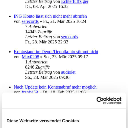
Letzter Beitrag
von
Echterfuffziger
Di., 08. Apr 2025 16:32
ING Konto lässt sich nicht mehr abrufen
von
serecords
»
Fr., 21. Mär 2025 16:24
7
Antworten
14045
Zugriffe
Letzter Beitrag
von
serecords
Fr., 28. Mär 2025 22:33
Kontostand im Depot/Depotkonto stimmt nicht
von
Max0208
»
So., 23. Mär 2025 09:17
1
Antworten
8246
Zugriffe
Letzter Beitrag
von
audiolet
So., 23. Mär 2025 09:36
Nach Update kein Kontenabruf mehr möglich
von
frank459
»
Di., 18. Feb 2025 11:06
3
Antworten
14800
Zugriffe
Letzter Beitrag
von
Wolf21
Do., 20. Feb 2025 14:29
Diese Webseite verwendet Cookies
USB Chipkartenleser
von
MichaSt
»
Do., 08. Feb 2024 11:54