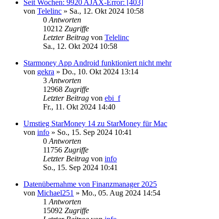
Seit Wochen: 9920 AJAX-Error: [403]
von
Telelinc
»
Sa., 12. Okt 2024 10:58
0
Antworten
10212
Zugriffe
Letzter Beitrag
von
Telelinc
Sa., 12. Okt 2024 10:58
Starmoney App Android funktioniert nicht mehr
von
gekra
»
Do., 10. Okt 2024 13:14
3
Antworten
12968
Zugriffe
Letzter Beitrag
von
ebi_f
Fr., 11. Okt 2024 14:40
Umstieg StarMoney 14 zu StarMoney für Mac
von
info
»
So., 15. Sep 2024 10:41
0
Antworten
11756
Zugriffe
Letzter Beitrag
von
info
So., 15. Sep 2024 10:41
Datenübernahme von Finanzmanager 2025
von
Michael251
»
Mo., 05. Aug 2024 14:54
1
Antworten
15092
Zugriffe