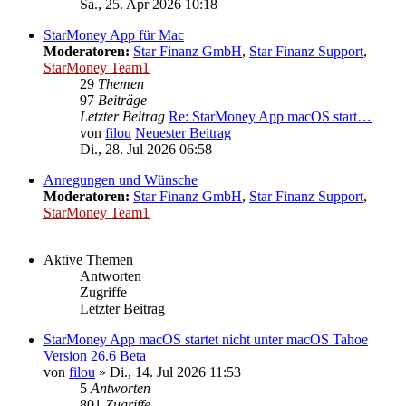
Sa., 25. Apr 2026 10:18
StarMoney App für Mac
Moderatoren:
Star Finanz GmbH
,
Star Finanz Support
,
StarMoney Team1
29
Themen
97
Beiträge
Letzter Beitrag
Re: StarMoney App macOS start…
von
filou
Neuester Beitrag
Di., 28. Jul 2026 06:58
Anregungen und Wünsche
Moderatoren:
Star Finanz GmbH
,
Star Finanz Support
,
StarMoney Team1
Aktive Themen
Antworten
Zugriffe
Letzter Beitrag
StarMoney App macOS startet nicht unter macOS Tahoe
Version 26.6 Beta
von
filou
»
Di., 14. Jul 2026 11:53
5
Antworten
801
Zugriffe