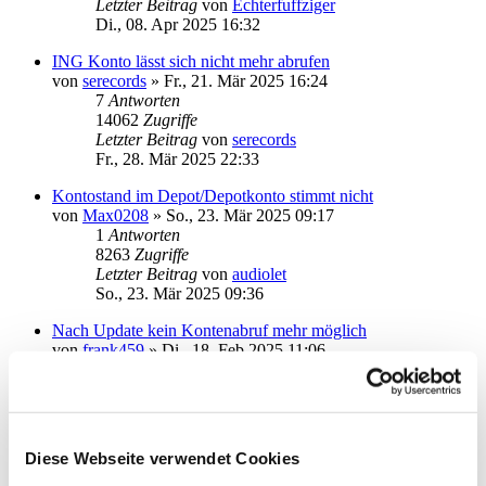
Letzter Beitrag
von
Echterfuffziger
Di., 08. Apr 2025 16:32
ING Konto lässt sich nicht mehr abrufen
von
serecords
»
Fr., 21. Mär 2025 16:24
7
Antworten
14062
Zugriffe
Letzter Beitrag
von
serecords
Fr., 28. Mär 2025 22:33
Kontostand im Depot/Depotkonto stimmt nicht
von
Max0208
»
So., 23. Mär 2025 09:17
1
Antworten
8263
Zugriffe
Letzter Beitrag
von
audiolet
So., 23. Mär 2025 09:36
Nach Update kein Kontenabruf mehr möglich
von
frank459
»
Di., 18. Feb 2025 11:06
3
Antworten
14809
Zugriffe
Letzter Beitrag
von
Wolf21
Do., 20. Feb 2025 14:29
Diese Webseite verwendet Cookies
USB Chipkartenleser
von
MichaSt
»
Do., 08. Feb 2024 11:54