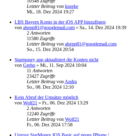
10548
Zugriffe
Letzter Beitrag
von
knorke
Mi., 18. Dez 2024 19:27
LBS Bayern Konto in der iOS APP hinzufügen
von
ahepp81@googlemail.com
»
Sa., 14. Dez 2024 19:39
2
Antworten
11580
Zugriffe
Letzter Beitrag
von
ahepp81@googlemail.com
So., 15. Dez 2024 20:54
Starmoney app aktualisiert die Konten nicht
von
Greho
»
Mi., 11. Sep 2024 10:04
11
Antworten
23427
Zugriffe
Letzter Beitrag
von
Andra
So., 08. Dez 2024 12:10
Kein Abruf der Umsätze möglich
von
Wolf21
»
Fr., 06. Dez 2024 13:29
2
Antworten
12240
Zugriffe
Letzter Beitrag
von
Wolf21
Fr., 06. Dez 2024 17:58
Umzug StarMoney IOS Basic auf neues IPhone /