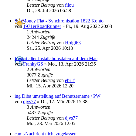
Letzter Beitrag
von
filou
Di., 28. Jul 2026 06:58
StarMoney Flat - Synchronisation 1822 Konto
von
1971erRoadRunner
»
Fr., 19. Aug 2022 20:03
1
Antworten
24244
Zugriffe
Letzter Beitrag
von
Holgi63
Sa., 25. Apr 2026 10:18
Import alter Installationsdaten auf dem Mac
von
FrankyGS
»
Mo., 13. Apr 2026 21:35
2
Antworten
3077
Zugriffe
Letzter Beitrag
von
ebi_f
Mi., 15. Apr 2026 12:20
ing Diba umstellung auf Benutzername / PW
von
djvs77
»
Di., 17. Mär 2026 15:38
3
Antworten
5437
Zugriffe
Letzter Beitrag
von
djvs77
Mo., 23. Mär 2026 12:05
camt-Nachricht nicht zugelassen