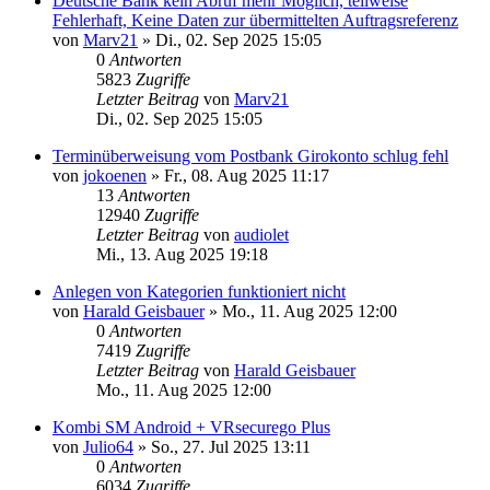
Deutsche Bank kein Abruf mehr Möglich, teilweise
Fehlerhaft, Keine Daten zur übermittelten Auftragsreferenz
von
Marv21
»
Di., 02. Sep 2025 15:05
0
Antworten
5823
Zugriffe
Letzter Beitrag
von
Marv21
Di., 02. Sep 2025 15:05
Terminüberweisung vom Postbank Girokonto schlug fehl
von
jokoenen
»
Fr., 08. Aug 2025 11:17
13
Antworten
12940
Zugriffe
Letzter Beitrag
von
audiolet
Mi., 13. Aug 2025 19:18
Anlegen von Kategorien funktioniert nicht
von
Harald Geisbauer
»
Mo., 11. Aug 2025 12:00
0
Antworten
7419
Zugriffe
Letzter Beitrag
von
Harald Geisbauer
Mo., 11. Aug 2025 12:00
Kombi SM Android + VRsecurego Plus
von
Julio64
»
So., 27. Jul 2025 13:11
0
Antworten
6034
Zugriffe