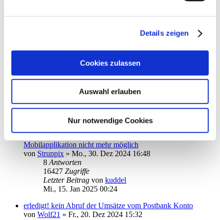
Commerzbank Konto einrichten
von
Heiner123
»
Mo., 06. Jan 2025 19:18
8
Antworten
Details zeigen
16078
Zugriffe
Letzter Beitrag
von
Heiner123
So., 19. Jan 2025 11:08
Cookies zulassen
App hängt nach Start im Fenster TAN-Verfahren fest
von
JoOerter
»
Fr., 17. Jan 2025 13:57
Auswahl erlauben
2
Antworten
10655
Zugriffe
Letzter Beitrag
von
JoOerter
Sa., 18. Jan 2025 12:01
Nur notwendige Cookies
DKB-Girokonto-Saldenaktualisierung in der Android-
Mobilapplikation nicht mehr möglich
von
Struppix
»
Mo., 30. Dez 2024 16:48
8
Antworten
16427
Zugriffe
Letzter Beitrag
von
kuddel
Mi., 15. Jan 2025 00:24
erledigt! kein Abruf der Umsätze vom Postbank Konto
von
Wolf21
»
Fr., 20. Dez 2024 15:32