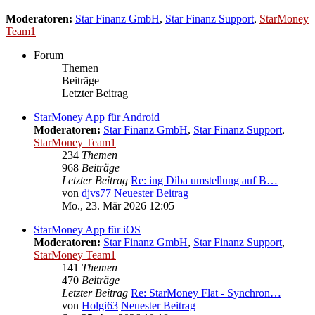
Moderatoren:
Star Finanz GmbH
,
Star Finanz Support
,
StarMoney
Team1
Forum
Themen
Beiträge
Letzter Beitrag
StarMoney App für Android
Moderatoren:
Star Finanz GmbH
,
Star Finanz Support
,
StarMoney Team1
234
Themen
968
Beiträge
Letzter Beitrag
Re: ing Diba umstellung auf B…
von
djvs77
Neuester Beitrag
Mo., 23. Mär 2026 12:05
StarMoney App für iOS
Moderatoren:
Star Finanz GmbH
,
Star Finanz Support
,
StarMoney Team1
141
Themen
470
Beiträge
Letzter Beitrag
Re: StarMoney Flat - Synchron…
von
Holgi63
Neuester Beitrag