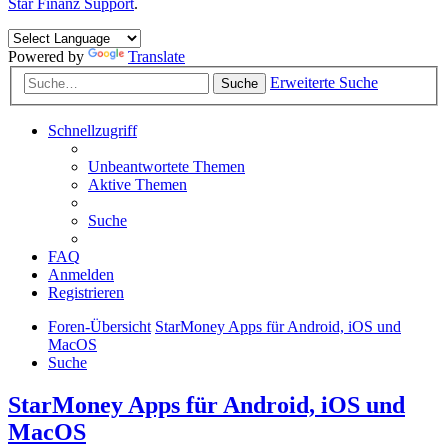
Star Finanz Support
.
Powered by
Translate
Erweiterte Suche
Suche
Schnellzugriff
Unbeantwortete Themen
Aktive Themen
Suche
FAQ
Anmelden
Registrieren
Foren-Übersicht
StarMoney Apps für Android, iOS und
MacOS
Suche
StarMoney Apps für Android, iOS und
MacOS