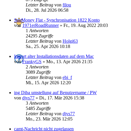
Letzter Beitrag
von
filou
Di., 28. Jul 2026 06:58
StarMoney Flat - Synchronisation 1822 Konto
von
1971erRoadRunner
»
Fr., 19. Aug 2022 20:03
1
Antworten
24295
Zugriffe
Letzter Beitrag
von
Holgi63
Sa., 25. Apr 2026 10:18
Import alter Installationsdaten auf dem Mac
von
FrankyGS
»
Mo., 13. Apr 2026 21:35
2
Antworten
3089
Zugriffe
Letzter Beitrag
von
ebi_f
Mi., 15. Apr 2026 12:20
ing Diba umstellung auf Benutzername / PW
von
djvs77
»
Di., 17. Mär 2026 15:38
3
Antworten
5485
Zugriffe
Letzter Beitrag
von
djvs77
Mo., 23. Mär 2026 12:05
camt-Nachricht nicht zugelassen