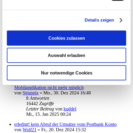
Commerzbank Konto einrichten
von
Heiner123
»
Mo., 06. Jan 2025 19:18
8
Antworten
Details zeigen
16092
Zugriffe
Letzter Beitrag
von
Heiner123
So., 19. Jan 2025 11:08
Cookies zulassen
App hängt nach Start im Fenster TAN-Verfahren fest
von
JoOerter
»
Fr., 17. Jan 2025 13:57
Auswahl erlauben
2
Antworten
10684
Zugriffe
Letzter Beitrag
von
JoOerter
Sa., 18. Jan 2025 12:01
Nur notwendige Cookies
DKB-Girokonto-Saldenaktualisierung in der Android-
Mobilapplikation nicht mehr möglich
von
Struppix
»
Mo., 30. Dez 2024 16:48
8
Antworten
16442
Zugriffe
Letzter Beitrag
von
kuddel
Mi., 15. Jan 2025 00:24
erledigt! kein Abruf der Umsätze vom Postbank Konto
von
Wolf21
»
Fr., 20. Dez 2024 15:32