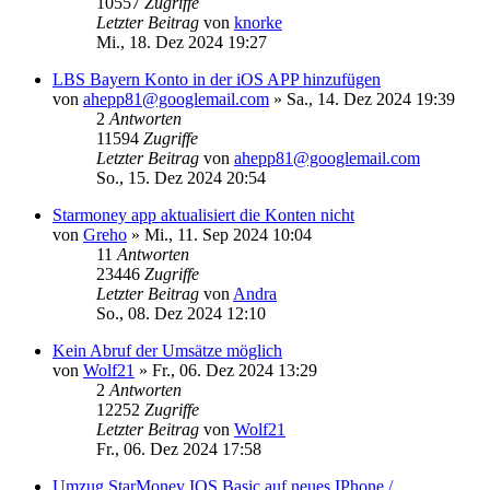
10557
Zugriffe
Letzter Beitrag
von
knorke
Mi., 18. Dez 2024 19:27
LBS Bayern Konto in der iOS APP hinzufügen
von
ahepp81@googlemail.com
»
Sa., 14. Dez 2024 19:39
2
Antworten
11594
Zugriffe
Letzter Beitrag
von
ahepp81@googlemail.com
So., 15. Dez 2024 20:54
Starmoney app aktualisiert die Konten nicht
von
Greho
»
Mi., 11. Sep 2024 10:04
11
Antworten
23446
Zugriffe
Letzter Beitrag
von
Andra
So., 08. Dez 2024 12:10
Kein Abruf der Umsätze möglich
von
Wolf21
»
Fr., 06. Dez 2024 13:29
2
Antworten
12252
Zugriffe
Letzter Beitrag
von
Wolf21
Fr., 06. Dez 2024 17:58
Umzug StarMoney IOS Basic auf neues IPhone /