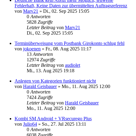
Deutsche Bank kein Abruf mehr Möglich, teilweise
Fehlerhaft, Keine Daten zur übermittelten Auftragsreferenz
von
Marv21
»
Di., 02. Sep 2025 15:05
0
Antworten
5828
Zugriffe
Letzter Beitrag
von
Marv21
Di., 02. Sep 2025 15:05
Terminüberweisung vom Postbank Girokonto schlug fehl
von
jokoenen
»
Fr., 08. Aug 2025 11:17
13
Antworten
12974
Zugriffe
Letzter Beitrag
von
audiolet
Mi., 13. Aug 2025 19:18
Anlegen von Kategorien funktioniert nicht
von
Harald Geisbauer
»
Mo., 11. Aug 2025 12:00
0
Antworten
7424
Zugriffe
Letzter Beitrag
von
Harald Geisbauer
Mo., 11. Aug 2025 12:00
Kombi SM Android + VRsecurego Plus
von
Julio64
»
So., 27. Jul 2025 13:11
0
Antworten
6038
Zugriffe