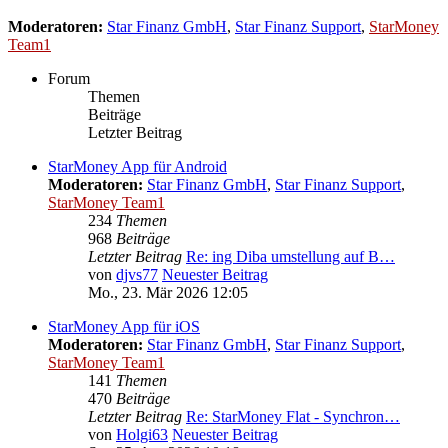
Moderatoren:
Star Finanz GmbH
,
Star Finanz Support
,
StarMoney
Team1
Forum
Themen
Beiträge
Letzter Beitrag
StarMoney App für Android
Moderatoren:
Star Finanz GmbH
,
Star Finanz Support
,
StarMoney Team1
234
Themen
968
Beiträge
Letzter Beitrag
Re: ing Diba umstellung auf B…
von
djvs77
Neuester Beitrag
Mo., 23. Mär 2026 12:05
StarMoney App für iOS
Moderatoren:
Star Finanz GmbH
,
Star Finanz Support
,
StarMoney Team1
141
Themen
470
Beiträge
Letzter Beitrag
Re: StarMoney Flat - Synchron…
von
Holgi63
Neuester Beitrag