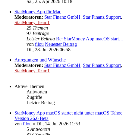
Sa., 25. Apr 2026 10:18
StarMoney App für Mac
Moderatoren:
Star Finanz GmbH
,
Star Finanz Support
,
StarMoney Team1
29
Themen
97
Beiträge
Letzter Beitrag
Re: StarMoney App macOS start…
von
filou
Neuester Beitrag
Di., 28. Jul 2026 06:58
Anregungen und Wünsche
Moderatoren:
Star Finanz GmbH
,
Star Finanz Support
,
StarMoney Team1
Aktive Themen
Antworten
Zugriffe
Letzter Beitrag
StarMoney App macOS startet nicht unter macOS Tahoe
Version 26.6 Beta
von
filou
»
Di., 14. Jul 2026 11:53
5
Antworten
873
Zugriffe