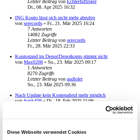
Letzter Beitrag
von
Echterfuffziger
Di., 08. Apr 2025 16:32
ING Konto lässt sich nicht mehr abrufen
von
serecords
»
Fr., 21. Mär 2025 16:24
7
Antworten
14082
Zugriffe
Letzter Beitrag
von
serecords
Fr., 28. Mär 2025 22:33
Kontostand im Depot/Depotkonto stimmt nicht
von
Max0208
»
So., 23. Mär 2025 09:17
1
Antworten
8270
Zugriffe
Letzter Beitrag
von
audiolet
So., 23. Mär 2025 09:36
Nach Update kein Kontenabruf mehr möglich
von
frank459
»
Di., 18. Feb 2025 11:06
3
Antworten
14820
Zugriffe
Letzter Beitrag
von
Wolf21
Do., 20. Feb 2025 14:29
Diese Webseite verwendet Cookies
USB Chipkartenleser
von
MichaSt
»
Do., 08. Feb 2024 11:54