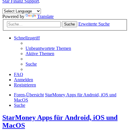
Star Finanz Support
.
Powered by
Translate
Erweiterte Suche
Suche
Schnellzugriff
Unbeantwortete Themen
Aktive Themen
Suche
FAQ
Anmelden
Registrieren
Foren-Übersicht
StarMoney Apps für Android, iOS und
MacOS
Suche
StarMoney Apps für Android, iOS und
MacOS