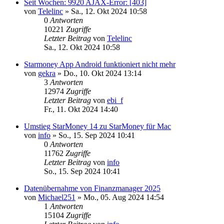
Seit Wochen: 9920 AJAX-Error: [403]
von
Telelinc
»
Sa., 12. Okt 2024 10:58
0
Antworten
10221
Zugriffe
Letzter Beitrag
von
Telelinc
Sa., 12. Okt 2024 10:58
Starmoney App Android funktioniert nicht mehr
von
gekra
»
Do., 10. Okt 2024 13:14
3
Antworten
12974
Zugriffe
Letzter Beitrag
von
ebi_f
Fr., 11. Okt 2024 14:40
Umstieg StarMoney 14 zu StarMoney für Mac
von
info
»
So., 15. Sep 2024 10:41
0
Antworten
11762
Zugriffe
Letzter Beitrag
von
info
So., 15. Sep 2024 10:41
Datenübernahme von Finanzmanager 2025
von
Michael251
»
Mo., 05. Aug 2024 14:54
1
Antworten
15104
Zugriffe