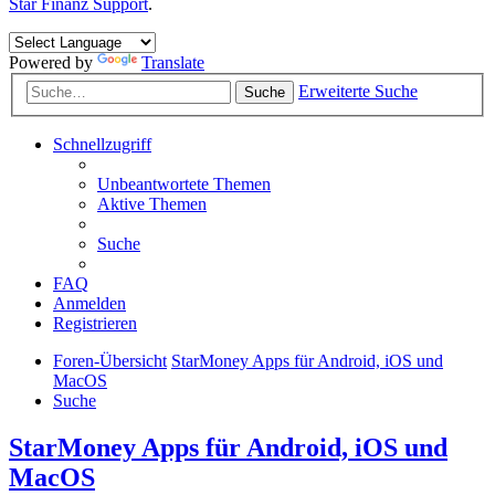
Star Finanz Support
.
Powered by
Translate
Erweiterte Suche
Suche
Schnellzugriff
Unbeantwortete Themen
Aktive Themen
Suche
FAQ
Anmelden
Registrieren
Foren-Übersicht
StarMoney Apps für Android, iOS und
MacOS
Suche
StarMoney Apps für Android, iOS und
MacOS