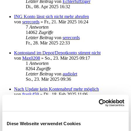
Letzter Beitrag
von
Echterfuffziger
Di., 08. Apr 2025 16:32
ING Konto lässt sich nicht mehr abrufen
von
serecords
»
Fr., 21. Mär 2025 16:24
7
Antworten
14062
Zugriffe
Letzter Beitrag
von
serecords
Fr., 28. Mär 2025 22:33
Kontostand im Depot/Depotkonto stimmt nicht
von
Max0208
»
So., 23. Mär 2025 09:17
1
Antworten
8264
Zugriffe
Letzter Beitrag
von
audiolet
So., 23. Mär 2025 09:36
Nach Update kein Kontenabruf mehr möglich
von
frank459
»
Di., 18. Feb 2025 11:06
3
Antworten
14810
Zugriffe
Letzter Beitrag
von
Wolf21
Do., 20. Feb 2025 14:29
Diese Webseite verwendet Cookies
USB Chipkartenleser
von
MichaSt
»
Do., 08. Feb 2024 11:54