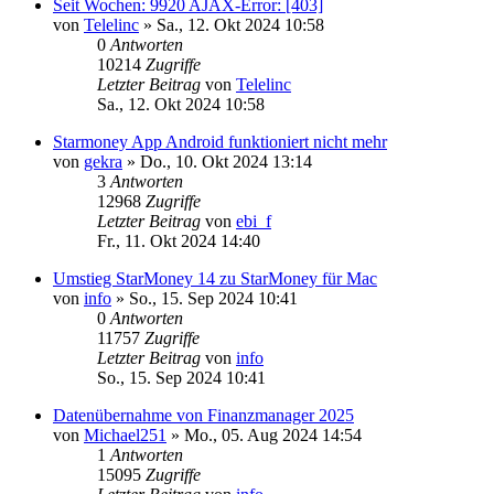
Seit Wochen: 9920 AJAX-Error: [403]
von
Telelinc
»
Sa., 12. Okt 2024 10:58
0
Antworten
10214
Zugriffe
Letzter Beitrag
von
Telelinc
Sa., 12. Okt 2024 10:58
Starmoney App Android funktioniert nicht mehr
von
gekra
»
Do., 10. Okt 2024 13:14
3
Antworten
12968
Zugriffe
Letzter Beitrag
von
ebi_f
Fr., 11. Okt 2024 14:40
Umstieg StarMoney 14 zu StarMoney für Mac
von
info
»
So., 15. Sep 2024 10:41
0
Antworten
11757
Zugriffe
Letzter Beitrag
von
info
So., 15. Sep 2024 10:41
Datenübernahme von Finanzmanager 2025
von
Michael251
»
Mo., 05. Aug 2024 14:54
1
Antworten
15095
Zugriffe