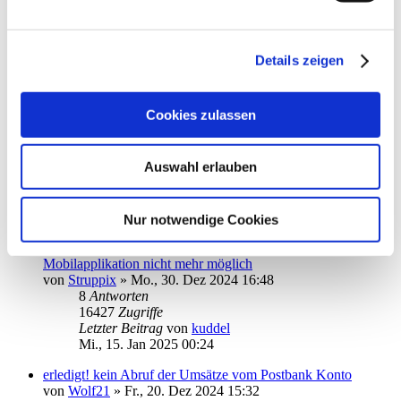
Commerzbank Konto einrichten
von
Heiner123
»
Mo., 06. Jan 2025 19:18
8
Antworten
Details zeigen
16080
Zugriffe
Letzter Beitrag
von
Heiner123
So., 19. Jan 2025 11:08
Cookies zulassen
App hängt nach Start im Fenster TAN-Verfahren fest
von
JoOerter
»
Fr., 17. Jan 2025 13:57
Auswahl erlauben
2
Antworten
10656
Zugriffe
Letzter Beitrag
von
JoOerter
Sa., 18. Jan 2025 12:01
Nur notwendige Cookies
DKB-Girokonto-Saldenaktualisierung in der Android-
Mobilapplikation nicht mehr möglich
von
Struppix
»
Mo., 30. Dez 2024 16:48
8
Antworten
16427
Zugriffe
Letzter Beitrag
von
kuddel
Mi., 15. Jan 2025 00:24
erledigt! kein Abruf der Umsätze vom Postbank Konto
von
Wolf21
»
Fr., 20. Dez 2024 15:32