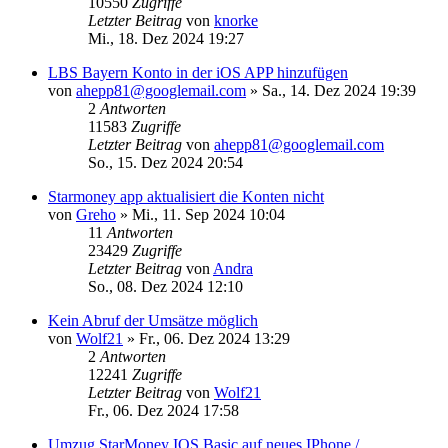
10550
Zugriffe
Letzter Beitrag
von
knorke
Mi., 18. Dez 2024 19:27
LBS Bayern Konto in der iOS APP hinzufügen
von
ahepp81@googlemail.com
»
Sa., 14. Dez 2024 19:39
2
Antworten
11583
Zugriffe
Letzter Beitrag
von
ahepp81@googlemail.com
So., 15. Dez 2024 20:54
Starmoney app aktualisiert die Konten nicht
von
Greho
»
Mi., 11. Sep 2024 10:04
11
Antworten
23429
Zugriffe
Letzter Beitrag
von
Andra
So., 08. Dez 2024 12:10
Kein Abruf der Umsätze möglich
von
Wolf21
»
Fr., 06. Dez 2024 13:29
2
Antworten
12241
Zugriffe
Letzter Beitrag
von
Wolf21
Fr., 06. Dez 2024 17:58
Umzug StarMoney IOS Basic auf neues IPhone /