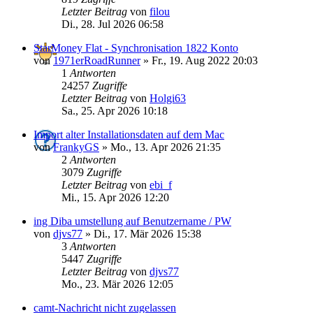
Letzter Beitrag
von
filou
Di., 28. Jul 2026 06:58
StarMoney Flat - Synchronisation 1822 Konto
von
1971erRoadRunner
»
Fr., 19. Aug 2022 20:03
1
Antworten
24257
Zugriffe
Letzter Beitrag
von
Holgi63
Sa., 25. Apr 2026 10:18
Import alter Installationsdaten auf dem Mac
von
FrankyGS
»
Mo., 13. Apr 2026 21:35
2
Antworten
3079
Zugriffe
Letzter Beitrag
von
ebi_f
Mi., 15. Apr 2026 12:20
ing Diba umstellung auf Benutzername / PW
von
djvs77
»
Di., 17. Mär 2026 15:38
3
Antworten
5447
Zugriffe
Letzter Beitrag
von
djvs77
Mo., 23. Mär 2026 12:05
camt-Nachricht nicht zugelassen