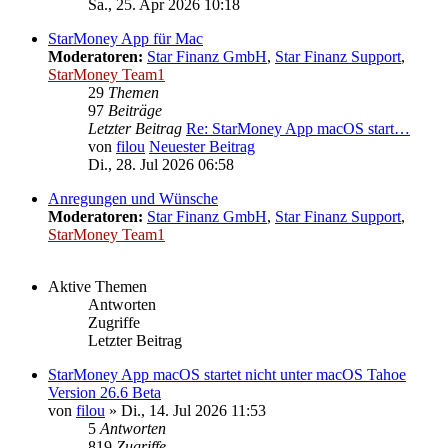
Sa., 25. Apr 2026 10:18
StarMoney App für Mac
Moderatoren:
Star Finanz GmbH
,
Star Finanz Support
,
StarMoney Team1
29
Themen
97
Beiträge
Letzter Beitrag
Re: StarMoney App macOS start…
von
filou
Neuester Beitrag
Di., 28. Jul 2026 06:58
Anregungen und Wünsche
Moderatoren:
Star Finanz GmbH
,
Star Finanz Support
,
StarMoney Team1
Aktive Themen
Antworten
Zugriffe
Letzter Beitrag
StarMoney App macOS startet nicht unter macOS Tahoe
Version 26.6 Beta
von
filou
»
Di., 14. Jul 2026 11:53
5
Antworten
819
Zugriffe