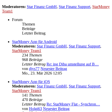
Moderatoren:
Star Finanz GmbH
,
Star Finanz Support
,
StarMoney
Team1
Forum
Themen
Beiträge
Letzter Beitrag
StarMoney App für Android
Moderatoren:
Star Finanz GmbH
,
Star Finanz Support
,
StarMoney Team1
234
Themen
968
Beiträge
Letzter Beitrag
Re: ing Diba umstellung auf B…
von
djvs77
Neuester Beitrag
Mo., 23. Mär 2026 12:05
StarMoney App für iOS
Moderatoren:
Star Finanz GmbH
,
Star Finanz Support
,
StarMoney Team1
141
Themen
470
Beiträge
Letzter Beitrag
Re: StarMoney Flat - Synchron…
von
Holgi63
Neuester Beitrag