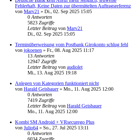
Deutsche Bank kein Abruf mehr Möglich, teilweise
Fehlerhaft, Keine Daten zur übermittelten Auftragsreferenz
von
Marv21
»
Di., 02. Sep 2025 15:05
0
Antworten
5823
Zugriffe
Letzter Beitrag
von
Marv21
Di., 02. Sep 2025 15:05
Terminüberweisung vom Postbank Girokonto schlug fehl
von
jokoenen
»
Fr., 08. Aug 2025 11:17
13
Antworten
12947
Zugriffe
Letzter Beitrag
von
audiolet
Mi., 13. Aug 2025 19:18
Anlegen von Kategorien funktioniert nicht
von
Harald Geisbauer
»
Mo., 11. Aug 2025 12:00
0
Antworten
7419
Zugriffe
Letzter Beitrag
von
Harald Geisbauer
Mo., 11. Aug 2025 12:00
Kombi SM Android + VRsecurego Plus
von
Julio64
»
So., 27. Jul 2025 13:11
0
Antworten
6034
Zugriffe