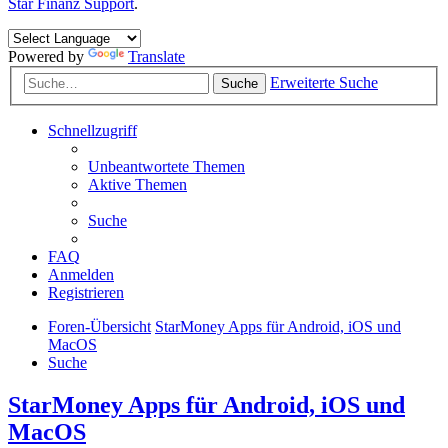
Star Finanz Support
.
Powered by
Translate
Erweiterte Suche
Suche
Schnellzugriff
Unbeantwortete Themen
Aktive Themen
Suche
FAQ
Anmelden
Registrieren
Foren-Übersicht
StarMoney Apps für Android, iOS und
MacOS
Suche
StarMoney Apps für Android, iOS und
MacOS