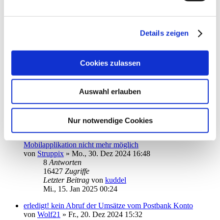
Commerzbank Konto einrichten
von
Heiner123
»
Mo., 06. Jan 2025 19:18
8
Antworten
Details zeigen
16076
Zugriffe
Letzter Beitrag
von
Heiner123
So., 19. Jan 2025 11:08
Cookies zulassen
App hängt nach Start im Fenster TAN-Verfahren fest
von
JoOerter
»
Fr., 17. Jan 2025 13:57
Auswahl erlauben
2
Antworten
10654
Zugriffe
Letzter Beitrag
von
JoOerter
Sa., 18. Jan 2025 12:01
Nur notwendige Cookies
DKB-Girokonto-Saldenaktualisierung in der Android-
Mobilapplikation nicht mehr möglich
von
Struppix
»
Mo., 30. Dez 2024 16:48
8
Antworten
16427
Zugriffe
Letzter Beitrag
von
kuddel
Mi., 15. Jan 2025 00:24
erledigt! kein Abruf der Umsätze vom Postbank Konto
von
Wolf21
»
Fr., 20. Dez 2024 15:32