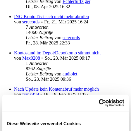
Letzter Beitrag
von
Echterfuffziger
Di., 08. Apr 2025 16:32
ING Konto lässt sich nicht mehr abrufen
von
serecords
»
Fr., 21. Mär 2025 16:24
7
Antworten
14060
Zugriffe
Letzter Beitrag
von
serecords
Fr., 28. Mär 2025 22:33
Kontostand im Depot/Depotkonto stimmt nicht
von
Max0208
»
So., 23. Mär 2025 09:17
1
Antworten
8262
Zugriffe
Letzter Beitrag
von
audiolet
So., 23. Mär 2025 09:36
Nach Update kein Kontenabruf mehr möglich
von
frank459
»
Di., 18. Feb 2025 11:06
3
Antworten
14807
Zugriffe
Letzter Beitrag
von
Wolf21
Do., 20. Feb 2025 14:29
Diese Webseite verwendet Cookies
USB Chipkartenleser
von
MichaSt
»
Do., 08. Feb 2024 11:54