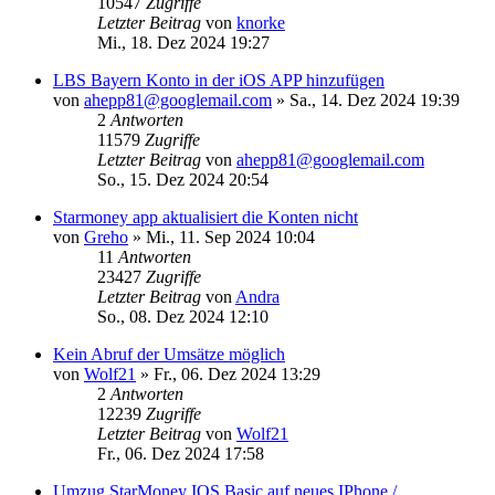
10547
Zugriffe
Letzter Beitrag
von
knorke
Mi., 18. Dez 2024 19:27
LBS Bayern Konto in der iOS APP hinzufügen
von
ahepp81@googlemail.com
»
Sa., 14. Dez 2024 19:39
2
Antworten
11579
Zugriffe
Letzter Beitrag
von
ahepp81@googlemail.com
So., 15. Dez 2024 20:54
Starmoney app aktualisiert die Konten nicht
von
Greho
»
Mi., 11. Sep 2024 10:04
11
Antworten
23427
Zugriffe
Letzter Beitrag
von
Andra
So., 08. Dez 2024 12:10
Kein Abruf der Umsätze möglich
von
Wolf21
»
Fr., 06. Dez 2024 13:29
2
Antworten
12239
Zugriffe
Letzter Beitrag
von
Wolf21
Fr., 06. Dez 2024 17:58
Umzug StarMoney IOS Basic auf neues IPhone /