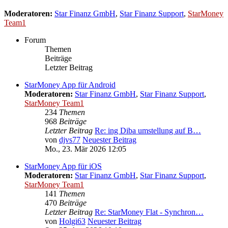
Moderatoren:
Star Finanz GmbH
,
Star Finanz Support
,
StarMoney
Team1
Forum
Themen
Beiträge
Letzter Beitrag
StarMoney App für Android
Moderatoren:
Star Finanz GmbH
,
Star Finanz Support
,
StarMoney Team1
234
Themen
968
Beiträge
Letzter Beitrag
Re: ing Diba umstellung auf B…
von
djvs77
Neuester Beitrag
Mo., 23. Mär 2026 12:05
StarMoney App für iOS
Moderatoren:
Star Finanz GmbH
,
Star Finanz Support
,
StarMoney Team1
141
Themen
470
Beiträge
Letzter Beitrag
Re: StarMoney Flat - Synchron…
von
Holgi63
Neuester Beitrag