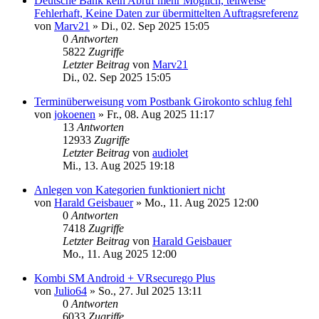
Deutsche Bank kein Abruf mehr Möglich, teilweise
Fehlerhaft, Keine Daten zur übermittelten Auftragsreferenz
von
Marv21
»
Di., 02. Sep 2025 15:05
0
Antworten
5822
Zugriffe
Letzter Beitrag
von
Marv21
Di., 02. Sep 2025 15:05
Terminüberweisung vom Postbank Girokonto schlug fehl
von
jokoenen
»
Fr., 08. Aug 2025 11:17
13
Antworten
12933
Zugriffe
Letzter Beitrag
von
audiolet
Mi., 13. Aug 2025 19:18
Anlegen von Kategorien funktioniert nicht
von
Harald Geisbauer
»
Mo., 11. Aug 2025 12:00
0
Antworten
7418
Zugriffe
Letzter Beitrag
von
Harald Geisbauer
Mo., 11. Aug 2025 12:00
Kombi SM Android + VRsecurego Plus
von
Julio64
»
So., 27. Jul 2025 13:11
0
Antworten
6033
Zugriffe