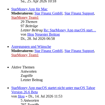
Sa., 25. Apr 2026 10:18
StarMoney App für Mac
Moderatoren:
Star Finanz GmbH
,
Star Finanz Support
,
StarMoney Team1
29
Themen
97
Beiträge
Letzter Beitrag
Re: StarMoney App macOS start…
von
filou
Neuester Beitrag
Di., 28. Jul 2026 06:58
Anregungen und Wünsche
Moderatoren:
Star Finanz GmbH
,
Star Finanz Support
,
StarMoney Team1
Aktive Themen
Antworten
Zugriffe
Letzter Beitrag
StarMoney App macOS startet nicht unter macOS Tahoe
Version 26.6 Beta
von
filou
»
Di., 14. Jul 2026 11:53
5
Antworten
797
Zugriffe