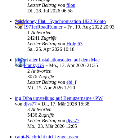
Letzter Beitrag
von
filou
Di., 28. Jul 2026 06:58
StarMoney Flat - Synchronisation 1822 Konto
von
1971erRoadRunner
»
Fr., 19. Aug 2022 20:03
1
Antworten
24241
Zugriffe
Letzter Beitrag
von
Holgi63
Sa., 25. Apr 2026 10:18
Import alter Installationsdaten auf dem Mac
von
FrankyGS
»
Mo., 13. Apr 2026 21:35
2
Antworten
3076
Zugriffe
Letzter Beitrag
von
ebi_f
Mi., 15. Apr 2026 12:20
ing Diba umstellung auf Benutzername / PW
von
djvs77
»
Di., 17. Mär 2026 15:38
3
Antworten
5436
Zugriffe
Letzter Beitrag
von
djvs77
Mo., 23. Mär 2026 12:05
camt-Nachricht nicht zugelassen