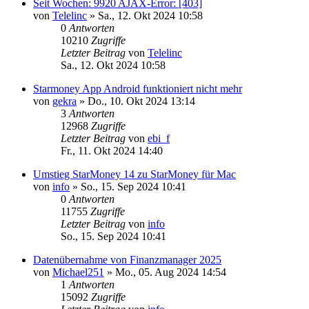
Seit Wochen: 9920 AJAX-Error: [403]
von
Telelinc
»
Sa., 12. Okt 2024 10:58
0
Antworten
10210
Zugriffe
Letzter Beitrag
von
Telelinc
Sa., 12. Okt 2024 10:58
Starmoney App Android funktioniert nicht mehr
von
gekra
»
Do., 10. Okt 2024 13:14
3
Antworten
12968
Zugriffe
Letzter Beitrag
von
ebi_f
Fr., 11. Okt 2024 14:40
Umstieg StarMoney 14 zu StarMoney für Mac
von
info
»
So., 15. Sep 2024 10:41
0
Antworten
11755
Zugriffe
Letzter Beitrag
von
info
So., 15. Sep 2024 10:41
Datenübernahme von Finanzmanager 2025
von
Michael251
»
Mo., 05. Aug 2024 14:54
1
Antworten
15092
Zugriffe